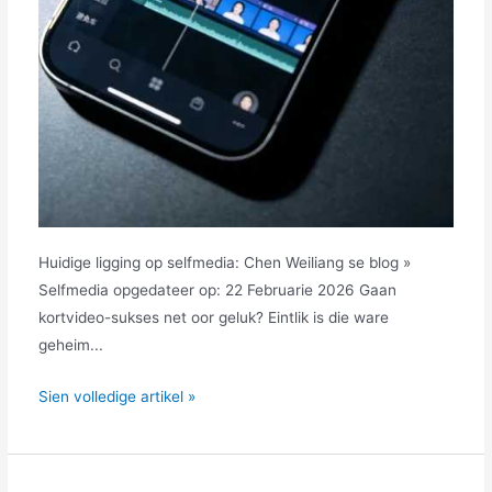
opwaartse
mobiliteit
kan
ervaar.
Huidige ligging op selfmedia: Chen Weiliang se blog »
Selfmedia opgedateer op: 22 Februarie 2026 Gaan
kortvideo-sukses net oor geluk? Eintlik is die ware
geheim...
Wenke
Sien volledige artikel »
vir
gratis
KI-