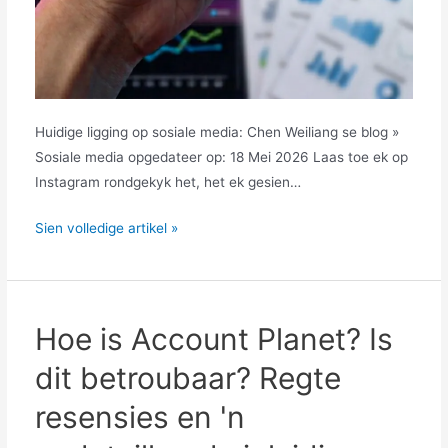
Huidige ligging op sosiale media: Chen Weiliang se blog »
Sosiale media opgedateer op: 18 Mei 2026 Laas toe ek op
Instagram rondgekyk het, het ek gesien…
Hoe
Sien volledige artikel »
om
data-
analise
met
Hoe is Account Planet? Is
Instagram
dit betroubaar? Regte
Insights
te
resensies en 'n
doen?