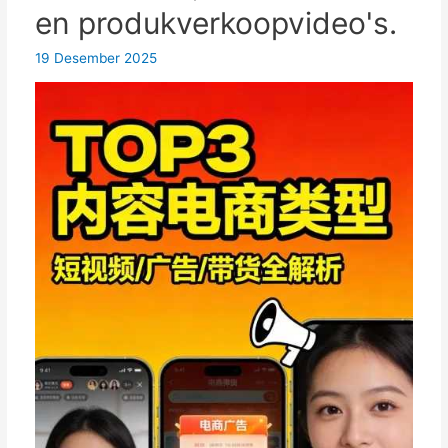
is
en produkverkoopvideo's.
die
doeltreffendste
19 Desember 2025
om
transaksies
te
sluit.