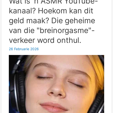
Wat is 'n ASMR YouTube-
dit
kanaal? Hoekom kan dit
betroubaar?
Regte
geld maak? Die geheime
resensies
van die "breinorgasme"-
en
'n
verkeer word onthul.
gedetailleerde
inleiding.
26 Februarie 2026