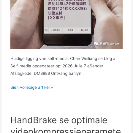
Huidige ligging van self-media: Chen Weiliang se blog »
Self-media opgedateer op: 2026 Julie 7 eSender
Afslagkode: DM8888 Ontvang aanlyn…
eSender
Sien volledige artikel »
Aanlyn
platform
vir
die
HandBrake se optimale
ontvangs
videokompressieparamete
van