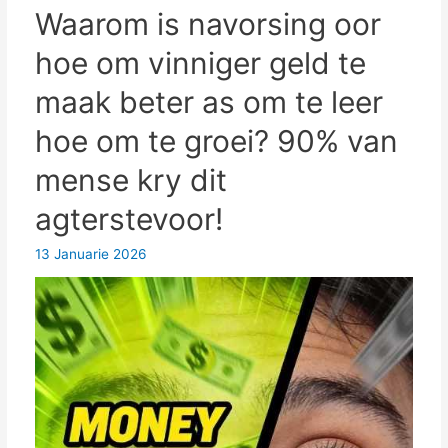
videomakers:
Waarom is navorsing oor
Genereer
hoe om vinniger geld te
vinnig
kort
maak beter as om te leer
video's
hoe om te groei? 90% van
van
hoë
mense kry dit
gehalte
agterstevoor!
13 Januarie 2026