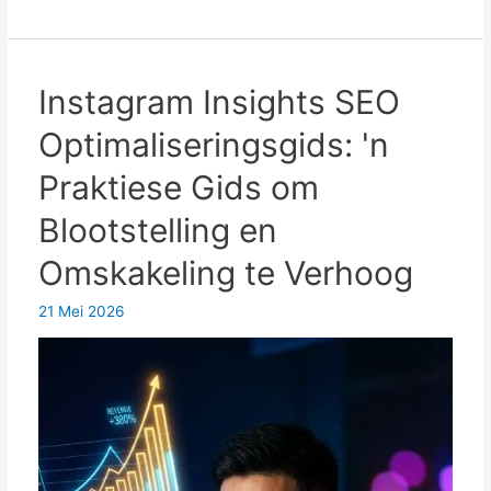
se
optimale
videokompressieparametersjabloon:
Hoëdefinisie-
Instagram Insights SEO
verlieslose
Optimaliseringsgids: 'n
kompressie
vir
Praktiese Gids om
YouTube
Blootstelling en
en
Bilibili
Omskakeling te Verhoog
(kopieer
hierdie
21 Mei 2026
benadering
direk)