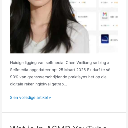
Huidige ligging van selfmedia: Chen Weiliang se blog »
Selfmedia opgedateer op: 25 Maart 2026 Ek durf te sê
90% van grensoverschrijdende praktisyns het op die
digitale rekeninglokval getrap…
Hoe
Sien volledige artikel »
is
Account
Planet?
Is