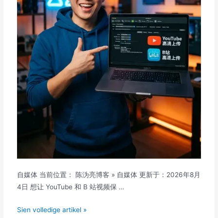
自媒体 当前位置： 陈沩亮博客 » 自媒体 更新于：2026年8月
4日 想让 YouTube 和 B 站视频保 …
HandBrake
Sien volledige artikel »