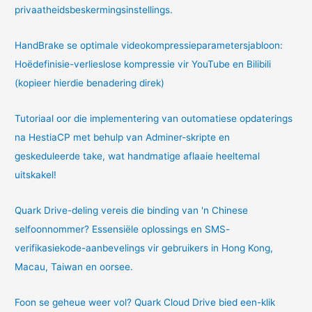
privaatheidsbeskermingsinstellings.
HandBrake se optimale videokompressieparametersjabloon:
Hoëdefinisie-verlieslose kompressie vir YouTube en Bilibili
(kopieer hierdie benadering direk)
Tutoriaal oor die implementering van outomatiese opdaterings
na HestiaCP met behulp van Adminer-skripte en
geskeduleerde take, wat handmatige aflaaie heeltemal
uitskakel!
Quark Drive-deling vereis die binding van 'n Chinese
selfoonnommer? Essensiële oplossings en SMS-
verifikasiekode-aanbevelings vir gebruikers in Hong Kong,
Macau, Taiwan en oorsee.
Foon se geheue weer vol? Quark Cloud Drive bied een-klik