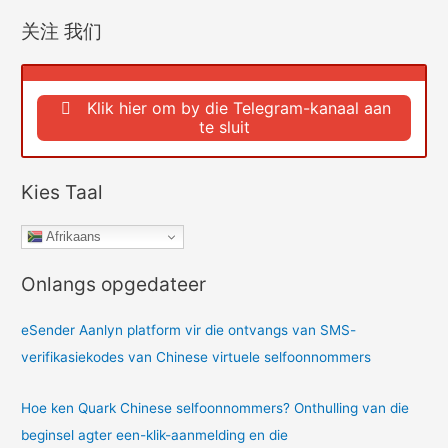
is
关注 我们
daar?
'n
Omvattende
Klik hier om by die Telegram-kanaal aan
analise
te sluit
van
kortvideo's,
advertensies
Kies Taal
en
produkverkoopvideo's.
Afrikaans
Onlangs opgedateer
eSender Aanlyn platform vir die ontvangs van SMS-
verifikasiekodes van Chinese virtuele selfoonnommers
Hoe ken Quark Chinese selfoonnommers? Onthulling van die
beginsel agter een-klik-aanmelding en die