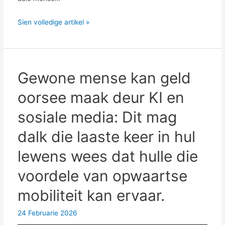
Wat
Sien volledige artikel »
is
'n
ASMR
YouTube-
Gewone mense kan geld
kanaal?
oorsee maak deur KI en
Hoekom
kan
sosiale media: Dit mag
dit
dalk die laaste keer in hul
geld
maak?
lewens wees dat hulle die
Die
voordele van opwaartse
geheime
van
mobiliteit kan ervaar.
die
"breinorgasme"-
24 Februarie 2026
verkeer