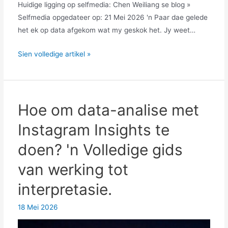
Huidige ligging op selfmedia: Chen Weiliang se blog »
Selfmedia opgedateer op: 21 Mei 2026 'n Paar dae gelede
het ek op data afgekom wat my geskok het. Jy weet…
Instagram
Sien volledige artikel »
Insights
SEO
Optimaliseringsgids:
'n
Hoe om data-analise met
Praktiese
Instagram Insights te
Gids
om
doen? 'n Volledige gids
Blootstelling
van werking tot
en
Omskakeling
interpretasie.
te
Verhoog
18 Mei 2026