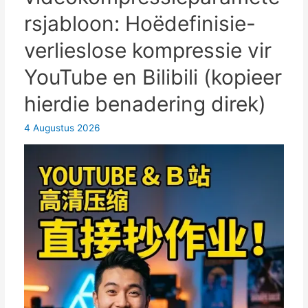
SMS-
rsjabloon: Hoëdefinisie-
verifikasiekodes
verlieslose kompressie vir
van
Chinese
YouTube en Bilibili (kopieer
virtuele
hierdie benadering direk)
selfoonnommers
4 Augustus 2026