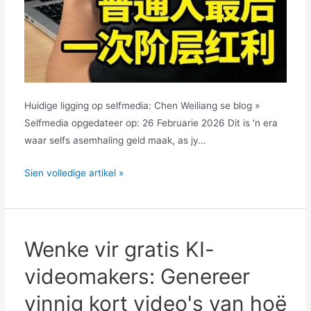
Huidige ligging op selfmedia: Chen Weiliang se blog »
Selfmedia opgedateer op: 26 Februarie 2026 Dit is 'n era
waar selfs asemhaling geld maak, as jy…
Gewone
Sien volledige artikel »
mense
kan
geld
oorsee
Wenke vir gratis KI-
maak
videomakers: Genereer
deur
KI
vinnig kort video's van hoë
en