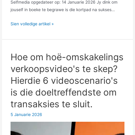
Selfmedia opgedateer op: 14 Januarie 2026 Jy dink om
jouself in boeke te begrawe is die kortpad na sukses…
Waarom
Sien volledige artikel »
is
navorsing
oor
hoe
Hoe om hoë-omskakelings
om
verkoopsvideo's te skep?
vinniger
geld
Hierdie 6 videoscenario's
te
is die doeltreffendste om
maak
beter
transaksies te sluit.
as
om
5 Januarie 2026
te
leer