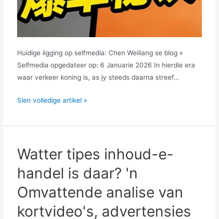
Huidige ligging op selfmedia: Chen Weiliang se blog »
Selfmedia opgedateer op: 6 Januarie 2026 In hierdie era
waar verkeer koning is, as jy steeds daarna streef…
Hoe
Sien volledige artikel »
om
hoë-
omskakelings
verkoopsvideo's
Watter tipes inhoud-e-
te
handel is daar? 'n
skep?
Hierdie
Omvattende analise van
6
kortvideo's, advertensies
videoscenario's