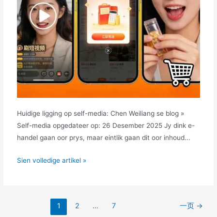
Huidige ligging op self-media: Chen Weiliang se blog »
Self-media opgedateer op: 26 Desember 2025 Jy dink e-
handel gaan oor prys, maar eintlik gaan dit oor inhoud...
Watter
Sien volledige artikel »
tipes
inhoud-
e-
Artikelpaginering
1
2
...
7
一页
→
handel