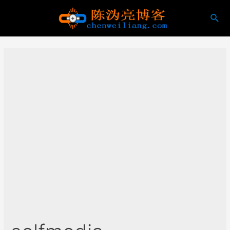
跳
搜
至
索
内
容