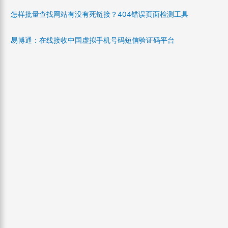
怎样批量查找网站有没有死链接？404错误页面检测工具
易博通：在线接收中国虚拟手机号码短信验证码平台