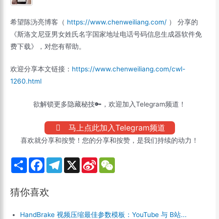
希望陈沩亮博客（
https://www.chenweiliang.com/
） 分享的
《斯洛文尼亚男女姓氏名字国家地址电话号码信息生成器软件免
费下载》，对您有帮助。
欢迎分享本文链接：
https://www.chenweiliang.com/cwl-
1260.html
欲解锁更多隐藏秘技🔑，欢迎加入Telegram频道！
马上点此加入Telegram频道
喜欢就分享和按赞！您的分享和按赞，是我们持续的动力！
S
F
T
X
S
W
h
a
e
i
e
a
c
l
n
C
r
e
e
a
h
猜你喜欢
e
b
g
W
a
o
r
e
t
o
a
i
HandBrake 视频压缩最佳参数模板：YouTube 与 B站...
k
m
b