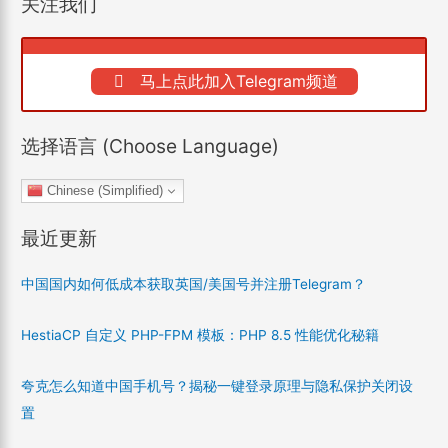
关注我们
马上点此加入Telegram频道
选择语言 (Choose Language)
Chinese (Simplified)
最近更新
中国国内如何低成本获取英国/美国号并注册Telegram？
HestiaCP 自定义 PHP-FPM 模板：PHP 8.5 性能优化秘籍
夸克怎么知道中国手机号？揭秘一键登录原理与隐私保护关闭设
置