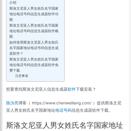
介绍
斯洛文尼亚人男女姓氏名字国家
地址电话号码信息生成器软件功
能
斯洛文尼亚人男女姓氏名字国家
地址电话号码信息生成器软件截
图
如何使用斯洛文尼亚人男女姓氏
名字国家地址电话号码信息生成
器软件？
斯洛文尼亚人男女姓氏名字国家
地址电话号码信息生成器软件免
费下载
注意事项
想要查找斯洛文尼亚人信息生成器
软件
下载安装？
陈沩亮
博客（ https://www.chenweiliang.com/ ）提供斯洛文尼
亚人男女姓氏名字国家地址
电话号码
信息生成器软件下载。
斯洛文尼亚人男女姓氏名字国家地址