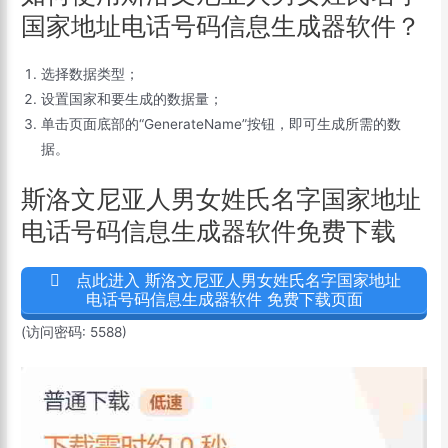
国家地址电话号码信息生成器软件？
选择数据类型；
设置国家和要生成的数据量；
单击页面底部的“GenerateName”按钮，即可生成所需的数
据。
斯洛文尼亚人男女姓氏名字国家地址
电话号码信息生成器软件免费下载
点此进入 斯洛文尼亚人男女姓氏名字国家地址
电话号码信息生成器软件 免费下载页面
(访问密码: 5588)