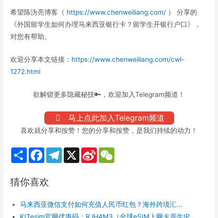
希望陈沩亮博客（
https://www.chenweiliang.com/
） 分享的
《外国留学生如何办理马来西亚银行卡？留学生开银行户口》，
对您有帮助。
欢迎分享本文链接：
https://www.chenweiliang.com/cwl-
1272.html
欲解锁更多隐藏秘技🔑，欢迎加入Telegram频道！
马上点此加入Telegram频道
喜欢就分享和按赞！您的分享和按赞，是我们持续的动力！
S
F
T
X
S
W
h
a
e
i
e
a
c
l
n
C
r
e
e
a
h
猜你喜欢
e
b
g
W
a
o
r
e
t
o
a
i
马来西亚微信支付如何充值人民币红包？海外跨境汇...
k
m
b
o
KITesim官网优惠码：RJH4M3（全球eSIM上网卡原生IP...