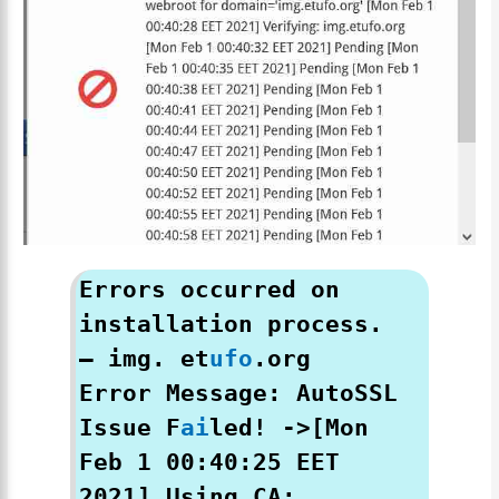
Errors occurred on
installation process.
– img. et
ufo
.org
Error Message: AutoSSL
Issue F
ai
led! ->[Mon
Feb 1 00:40:25 EET
2021] Using CA: