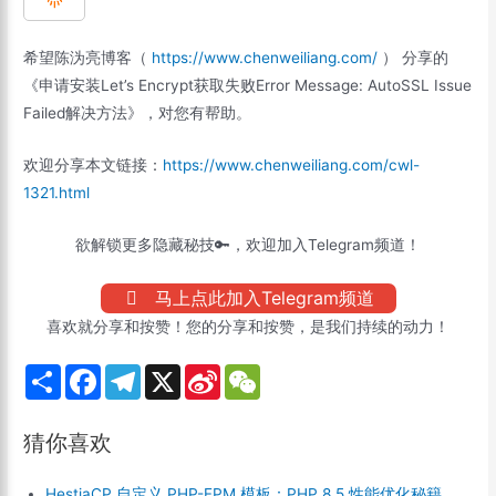
希望陈沩亮博客（
https://www.chenweiliang.com/
） 分享的
《申请安装Let’s Encrypt获取失败Error Message: AutoSSL Issue
Failed解决方法》，对您有帮助。
欢迎分享本文链接：
https://www.chenweiliang.com/cwl-
1321.html
欲解锁更多隐藏秘技🔑，欢迎加入Telegram频道！
马上点此加入Telegram频道
喜欢就分享和按赞！您的分享和按赞，是我们持续的动力！
S
F
T
X
S
W
h
a
e
i
e
a
c
l
n
C
r
e
e
a
h
猜你喜欢
e
b
g
W
a
o
r
e
t
o
a
i
HestiaCP 自定义 PHP-FPM 模板：PHP 8.5 性能优化秘籍