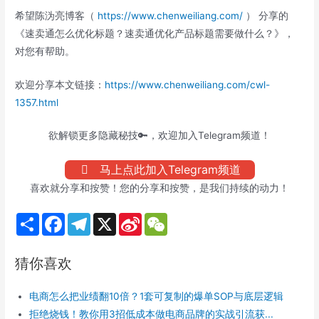
希望陈沩亮博客（
https://www.chenweiliang.com/
） 分享的
《速卖通怎么优化标题？速卖通优化产品标题需要做什么？》，
对您有帮助。
欢迎分享本文链接：
https://www.chenweiliang.com/cwl-
1357.html
欲解锁更多隐藏秘技🔑，欢迎加入Telegram频道！
马上点此加入Telegram频道
喜欢就分享和按赞！您的分享和按赞，是我们持续的动力！
S
F
T
X
S
W
h
a
e
i
e
a
c
l
n
C
r
e
e
a
h
猜你喜欢
e
b
g
W
a
o
r
e
t
o
a
i
电商怎么把业绩翻10倍？1套可复制的爆单SOP与底层逻辑
k
m
b
o
拒绝烧钱！教你用3招低成本做电商品牌的实战引流获...