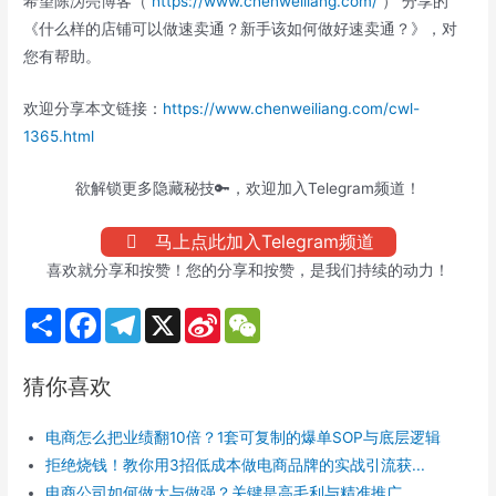
希望陈沩亮博客（
https://www.chenweiliang.com/
） 分享的
《什么样的店铺可以做速卖通？新手该如何做好速卖通？》，对
您有帮助。
欢迎分享本文链接：
https://www.chenweiliang.com/cwl-
1365.html
欲解锁更多隐藏秘技🔑，欢迎加入Telegram频道！
马上点此加入Telegram频道
喜欢就分享和按赞！您的分享和按赞，是我们持续的动力！
S
F
T
X
S
W
h
a
e
i
e
a
c
l
n
C
r
e
e
a
h
猜你喜欢
e
b
g
W
a
o
r
e
t
o
a
i
电商怎么把业绩翻10倍？1套可复制的爆单SOP与底层逻辑
k
m
b
o
拒绝烧钱！教你用3招低成本做电商品牌的实战引流获...
电商公司如何做大与做强？关键是高毛利与精准推广