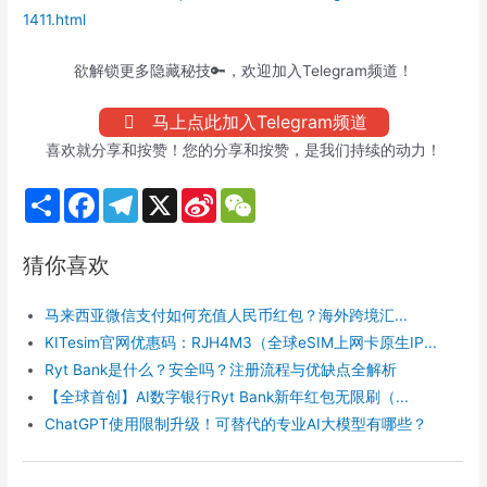
1411.html
欲解锁更多隐藏秘技🔑，欢迎加入Telegram频道！
马上点此加入Telegram频道
喜欢就分享和按赞！您的分享和按赞，是我们持续的动力！
S
F
T
X
S
W
h
a
e
i
e
a
c
l
n
C
r
e
e
a
h
猜你喜欢
e
b
g
W
a
o
r
e
t
o
a
i
马来西亚微信支付如何充值人民币红包？海外跨境汇...
k
m
b
o
KITesim官网优惠码：RJH4M3（全球eSIM上网卡原生IP...
Ryt Bank是什么？安全吗？注册流程与优缺点全解析
【全球首创】AI数字银行Ryt Bank新年红包无限刷（...
ChatGPT使用限制升级！可替代的专业AI大模型有哪些？