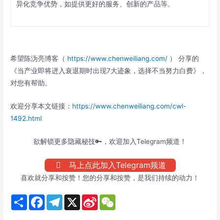
异化竞争优势，如提供更好的服务、创新的产品等。
希望陈沩亮博客（
https://www.chenweiliang.com/
） 分享的
《当产业即将进入衰退期时出现7大迹象，选择不当努力白费》，
对您有帮助。
欢迎分享本文链接：
https://www.chenweiliang.com/cwl-
1492.html
欲解锁更多隐藏秘技🔑，欢迎加入Telegram频道！
马上点此加入Telegram频道
喜欢就分享和按赞！您的分享和按赞，是我们持续的动力！
S
F
T
X
S
W
h
a
e
i
e
a
c
l
n
C