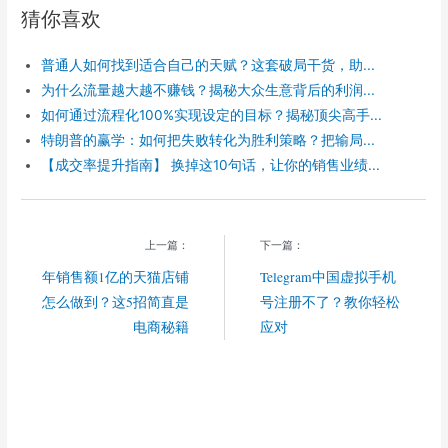
r
e
e
a
h
猜你喜欢
e
b
g
W
a
o
r
e
t
o
a
i
普通人如何找到适合自己的天赋？这套破局干货，助...
k
m
b
o
为什么流量越大越不赚钱？揭秘大众生意背后的利润...
如何通过流程化100%实现设定的目标？揭秘顶尖高手...
特朗普的赢学：如何把失败转化为胜利策略？把输局...
【成交率提升指南】 换掉这10句话，让你的销售业绩...
上一篇：
下一篇：
年销售额1亿的天猫店铺
Telegram中国虚拟手机
怎么做到？这5招简直是
号注册不了？教你轻松
电商秘籍
应对