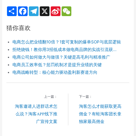
S
F
T
X
S
W
h
a
e
i
e
a
c
l
n
C
r
e
e
a
h
猜你喜欢
e
b
g
W
a
o
r
e
t
o
a
i
电商怎么把业绩翻10倍？1套可复制的爆单SOP与底层逻辑
k
m
b
o
拒绝烧钱！教你用3招低成本做电商品牌的实战引流获...
电商公司如何做大与做强？关键是高毛利与精准推广
电商员工效率低？惩罚机制才是提升业绩的关键
电商战略转型：核心能力驱动盈利新赛道方向
上一篇：
下一篇：
淘客邀请人进群话术怎
淘客怎么才能获取更高
么说？淘客APP线下推
佣金？有蛙淘客团长拿
广宣传文案
独家最高佣金