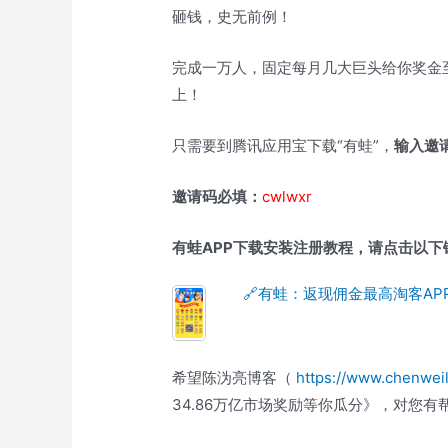
砸钱，史无前例！
完成一万人，固定每月几大巨头给你奖金
上！
只需要到腾讯应用宝下载“有蛙”，
输入邀
邀请码必填：
cwlwxr
有蛙APP下载安装注册教程，请点击以下
🔗有蛙：返现佣金最高淘客AP
希望陈沩亮博客（
https://www.chenwei
34.86万亿市场奖励等你瓜分》，对您有