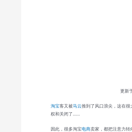
更新于
淘宝
客又被
马云
推到了风口浪尖，这在很
权和关闭了……
因此，很多淘宝
电商
卖家，都把注意力转