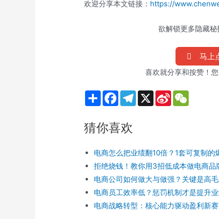
欢迎分享本文链接：
https://www.chenwe
欲解锁更多隐藏秘技
马上点
喜欢就分享和按赞！您
S
F
T
X
S
W
h
a
e
i
e
a
c
l
n
C
r
e
e
a
h
猜你喜欢
e
b
g
W
a
o
r
e
t
o
a
i
k
m
b
电商怎么把业绩翻10倍？1套可复制的
o
拒绝烧钱！教你用3招低成本做电商品牌
电商公司如何做大与做强？关键是高毛
电商员工效率低？惩罚机制才是提升业
电商战略转型：核心能力驱动盈利新赛