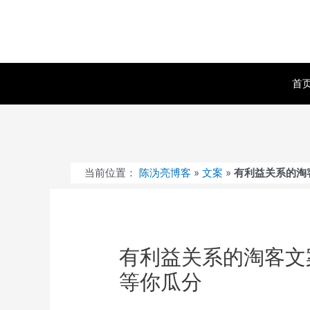
跳
至
内
容
首
当前位置：
陈沩亮博客
»
文案
»
有利益关系的淘客
有利益关系的淘客文案
等你瓜分