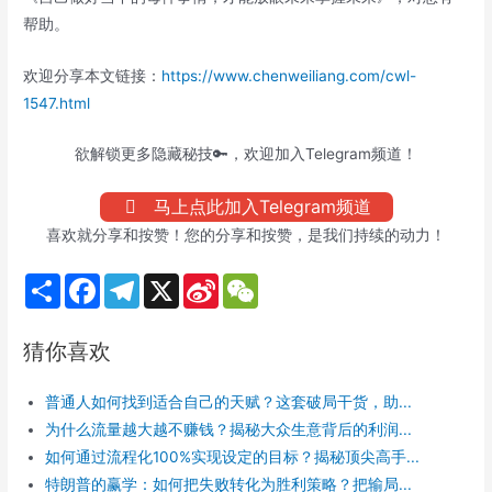
帮助。
欢迎分享本文链接：
https://www.chenweiliang.com/cwl-
1547.html
欲解锁更多隐藏秘技🔑，欢迎加入Telegram频道！
马上点此加入Telegram频道
喜欢就分享和按赞！您的分享和按赞，是我们持续的动力！
S
F
T
X
S
W
h
a
e
i
e
a
c
l
n
C
r
e
e
a
h
猜你喜欢
e
b
g
W
a
o
r
e
t
o
a
i
普通人如何找到适合自己的天赋？这套破局干货，助...
k
m
b
o
为什么流量越大越不赚钱？揭秘大众生意背后的利润...
如何通过流程化100%实现设定的目标？揭秘顶尖高手...
特朗普的赢学：如何把失败转化为胜利策略？把输局...