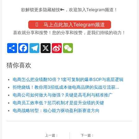
欲解锁更多隐藏秘技🔑，欢迎加入Telegram频道！
马上点此加入Telegram频道
喜欢就分享和按赞！您的分享和按赞，是我们持续的动力！
S
F
T
X
S
W
h
a
e
i
e
a
c
l
n
C
r
e
e
a
h
猜你喜欢
e
b
g
W
a
o
r
e
t
o
a
i
电商怎么把业绩翻10倍？1套可复制的爆单SOP与底层逻辑
k
m
b
o
拒绝烧钱！教你用3招低成本做电商品牌的实战引流获...
电商公司如何做大与做强？关键是高毛利与精准推广
电商员工效率低？惩罚机制才是提升业绩的关键
电商战略转型：核心能力驱动盈利新赛道方向
上一篇：
下一篇：