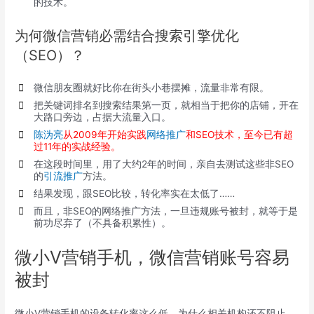
的技术。
为何微信营销必需结合搜索引擎优化
（SEO）？
微信朋友圈就好比你在街头小巷摆摊，流量非常有限。
把关键词排名到搜索结果第一页，就相当于把你的店铺，开在
大路口旁边，占据大流量入口。
陈沩亮
从2009年开始实践
网络推广
和SEO技术，至今已有超
过11年的实战经验。
在这段时间里，用了大约2年的时间，亲自去测试这些非SEO
的
引流推广
方法。
结果发现，跟SEO比较，转化率实在太低了……
而且，非SEO的网络推广方法，一旦违规账号被封，就等于是
前功尽弃了（不具备积累性）。
微小V营销手机，微信营销账号容易
被封
微小V营销手机的设备转化率这么低，为什么相关机构还不阻止