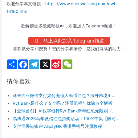
欢迎分享本文链接：
https://www.chenweiliang.com/cwl-
16160.html
欲解锁更多隐藏秘技🔑，欢迎加入Telegram频道！
马上点此加入Telegram频道
喜欢就分享和按赞！您的分享和按赞，是我们持续的动力！
S
F
T
X
S
W
h
a
e
i
e
a
c
l
n
C
r
e
e
a
h
猜你喜欢
e
b
g
W
a
o
r
e
t
o
a
i
马来西亚微信支付如何充值人民币红包？海外跨境汇...
k
m
b
o
Ryt Bank是什么？安全吗？注册流程与优缺点全解析
【全球首创】AI数字银行Ryt Bank新年红包无限刷（...
易博通2026马年微信红包抽奖活动：100%中奖【限时...
支付宝香港账户 AlipayHK 香港手机号注册教程