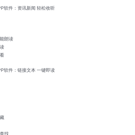
能朗读
读
看
藏
查找