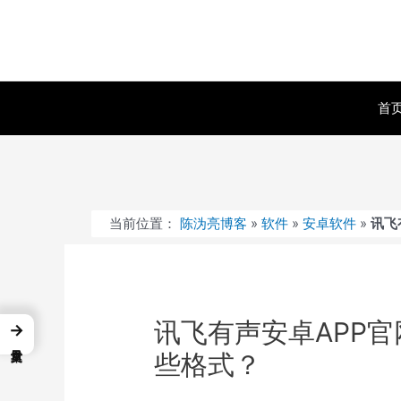
跳
至
内
容
首
当前位置：
陈沩亮博客
»
软件
»
安卓软件
»
讯飞
讯飞有声安卓APP
→
些格式？