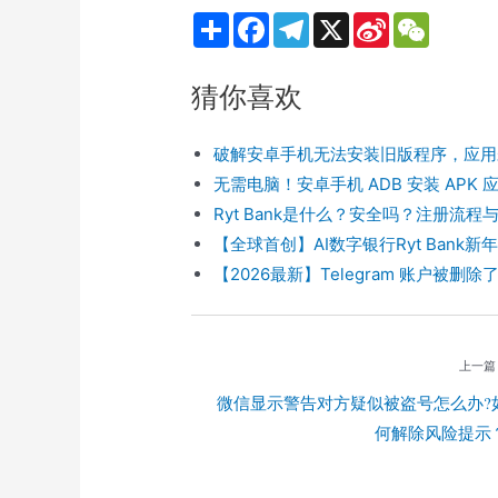
S
F
T
X
S
W
h
a
e
i
e
a
c
l
n
C
r
e
e
a
h
猜你喜欢
e
b
g
W
a
o
r
e
t
o
a
i
k
m
b
破解安卓手机无法安装旧版程序，应用未
o
无需电脑！安卓手机 ADB 安装 APK
Ryt Bank是什么？安全吗？注册流
【全球首创】AI数字银行Ryt Bank新年
【2026最新】Telegram 账户被删除
上一篇
微信显示警告对方疑似被盗号怎么办?
何解除风险提示