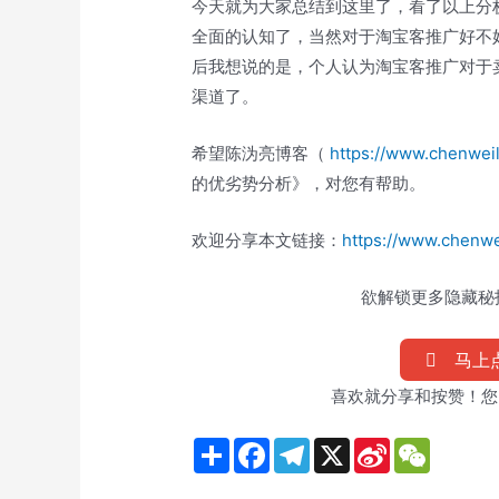
今天就为大家总结到这里了，看了以上分
全面的认知了，当然对于淘宝客推广好不
后我想说的是，个人认为淘宝客推广对于
渠道了。
希望陈沩亮博客（
https://www.chenwei
的优劣势分析》，对您有帮助。
欢迎分享本文链接：
https://www.chenwe
欲解锁更多隐藏秘技
马上点
喜欢就分享和按赞！您
S
F
T
X
S
W
h
a
e
i
e
a
c
l
n
C