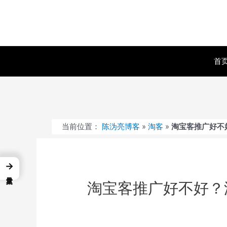
跳
至
内
容
首
当前位置：
陈沩亮博客
»
淘客
»
淘宝客推广好不
→
淘宝客推广好不好？