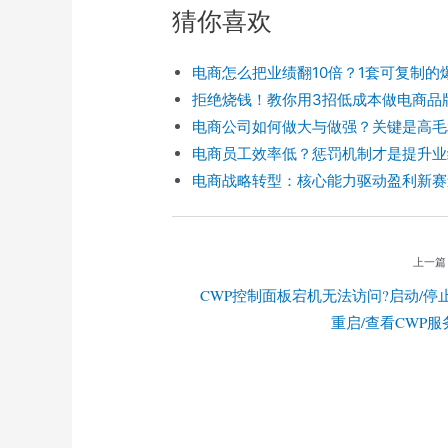
r
e
e
a
h
猜你喜欢
e
b
g
W
a
o
r
e
t
o
a
i
k
m
b
电商怎么把业绩翻10倍？1套可复制的
o
拒绝烧钱！教你用3招低成本做电商品牌
电商公司如何做大与做强？关键是高毛
电商员工效率低？惩罚机制才是提升业
电商战略转型：核心能力驱动盈利新赛
上一篇
CWP控制面板宕机无法访问?启动/停止
重启/查看CWP服