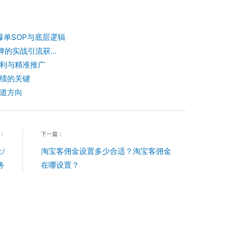
爆单SOP与底层逻辑
的实战引流获...
利与精准推广
绩的关键
道方向
：
下一篇：
/
淘宝客佣金设置多少合适？淘宝客佣金
务
在哪设置？