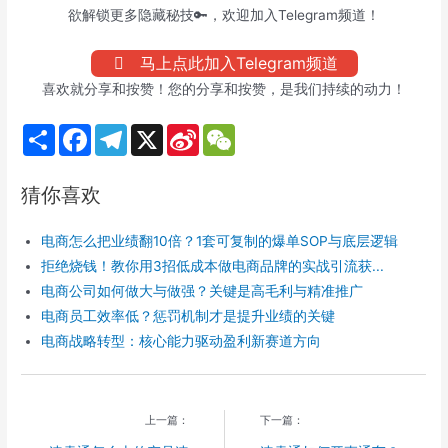
欲解锁更多隐藏秘技🔑，欢迎加入Telegram频道！
马上点此加入Telegram频道
喜欢就分享和按赞！您的分享和按赞，是我们持续的动力！
S
F
T
X
S
W
h
a
e
i
e
a
c
l
n
C
r
e
e
a
h
猜你喜欢
e
b
g
W
a
o
r
e
t
o
a
i
电商怎么把业绩翻10倍？1套可复制的爆单SOP与底层逻辑
k
m
b
o
拒绝烧钱！教你用3招低成本做电商品牌的实战引流获...
电商公司如何做大与做强？关键是高毛利与精准推广
电商员工效率低？惩罚机制才是提升业绩的关键
电商战略转型：核心能力驱动盈利新赛道方向
上一篇：
下一篇：