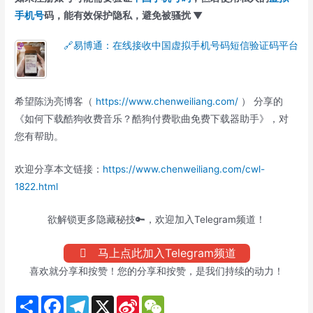
手机号
码，能有效保护隐私，避免被骚扰 ▼
🔗易博通：在线接收中国虚拟手机号码短信验证码平台
希望陈沩亮博客（
https://www.chenweiliang.com/
） 分享的
《如何下载酷狗收费音乐？酷狗付费歌曲免费下载器助手》，对
您有帮助。
欢迎分享本文链接：
https://www.chenweiliang.com/cwl-
1822.html
欲解锁更多隐藏秘技🔑，欢迎加入Telegram频道！
马上点此加入Telegram频道
喜欢就分享和按赞！您的分享和按赞，是我们持续的动力！
S
F
T
X
S
W
h
a
e
i
e