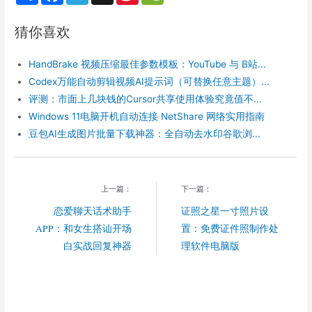
a
c
l
n
C
r
e
e
a
h
猜你喜欢
e
b
g
W
a
o
r
e
t
o
a
i
HandBrake 视频压缩最佳参数模板：YouTube 与 B站...
k
m
b
o
Codex万能自动剪辑视频AI提示词（可替换任意主题）...
评测：市面上几块钱的Cursor共享使用体验究竟值不...
Windows 11电脑开机自动连接 NetShare 网络实用指南
豆包AI生成图片批量下载神器：全自动去水印谷歌浏...
上一篇：
下一篇：
恋爱聊天话术助手
证照之星一寸照片设
APP：和女生搭讪开场
置：免费证件照制作处
白实战回复神器
理软件电脑版