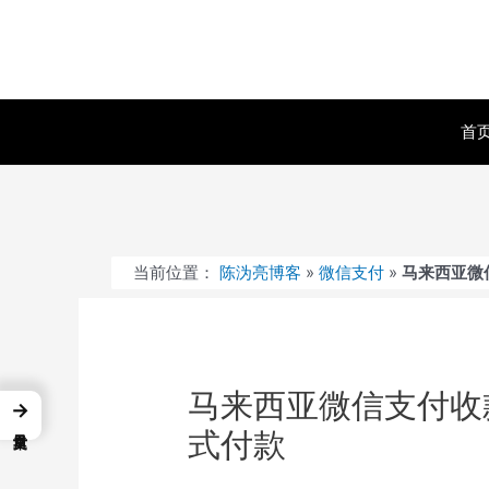
跳
至
内
容
首
当前位置：
陈沩亮博客
»
微信支付
»
马来西亚微
马来西亚微信支付收
→
式付款