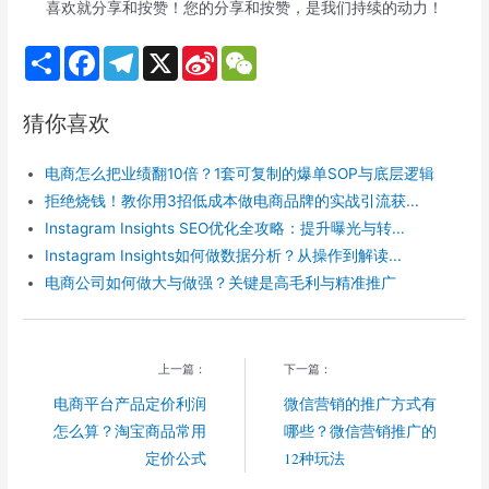
喜欢就分享和按赞！您的分享和按赞，是我们持续的动力！
S
F
T
X
S
W
h
a
e
i
e
a
c
l
n
C
r
e
e
a
h
猜你喜欢
e
b
g
W
a
o
r
e
t
o
a
i
电商怎么把业绩翻10倍？1套可复制的爆单SOP与底层逻辑
k
m
b
o
拒绝烧钱！教你用3招低成本做电商品牌的实战引流获...
Instagram Insights SEO优化全攻略：提升曝光与转...
Instagram Insights如何做数据分析？从操作到解读...
电商公司如何做大与做强？关键是高毛利与精准推广
上一篇：
下一篇：
电商平台产品定价利润
微信营销的推广方式有
怎么算？淘宝商品常用
哪些？微信营销推广的
定价公式
12种玩法