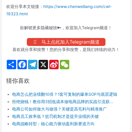
欢迎分享本文链接：
https://www.chenweiliang.com/cwl-
19323.html
欲解锁更多隐藏秘技🔑，欢迎加入Telegram频道！
马上点此加入Telegram频道
喜欢就分享和按赞！您的分享和按赞，是我们持续的动力！
S
F
T
X
S
W
h
a
e
i
e
a
c
l
n
C
r
e
e
a
h
猜你喜欢
e
b
g
W
a
o
r
e
t
o
a
i
电商怎么把业绩翻10倍？1套可复制的爆单SOP与底层逻辑
k
m
b
o
拒绝烧钱！教你用3招低成本做电商品牌的实战引流获...
电商公司如何做大与做强？关键是高毛利与精准推广
电商员工效率低？惩罚机制才是提升业绩的关键
电商战略转型：核心能力驱动盈利新赛道方向