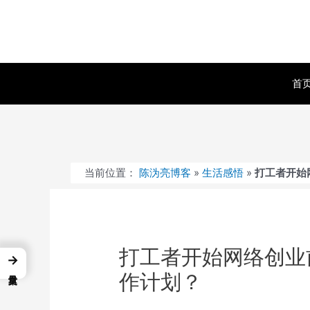
跳
至
内
容
首
当前位置：
陈沩亮博客
»
生活感悟
»
打工者开始
打工者开始网络创业
→
作计划？