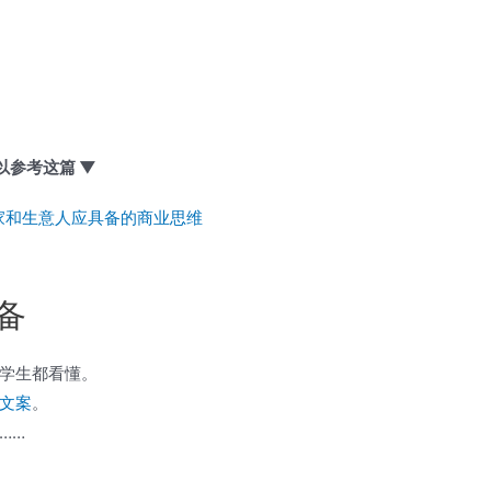
以参考这篇 ▼
家和生意人应具备的商业思维
备
学生都看懂。
文案
。
……