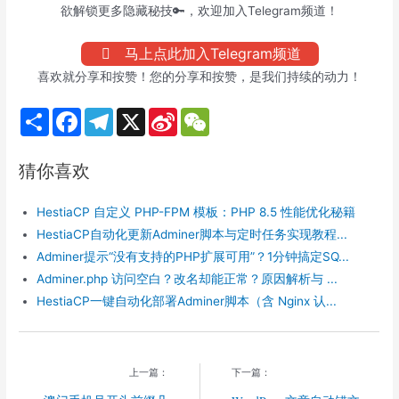
欲解锁更多隐藏秘技🔑，欢迎加入Telegram频道！
马上点此加入Telegram频道
喜欢就分享和按赞！您的分享和按赞，是我们持续的动力！
S
F
T
X
S
W
h
a
e
i
e
a
c
l
n
C
r
e
e
a
h
猜你喜欢
e
b
g
W
a
o
r
e
t
o
a
i
HestiaCP 自定义 PHP-FPM 模板：PHP 8.5 性能优化秘籍
k
m
b
o
HestiaCP自动化更新Adminer脚本与定时任务实现教程...
Adminer提示“没有支持的PHP扩展可用”？1分钟搞定SQ...
Adminer.php 访问空白？改名却能正常？原因解析与 ...
HestiaCP一键自动化部署Adminer脚本（含 Nginx 认...
上一篇：
下一篇：