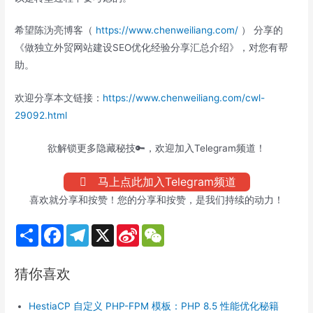
希望陈沩亮博客（
https://www.chenweiliang.com/
） 分享的
《做独立外贸网站建设SEO优化经验分享汇总介绍》，对您有帮
助。
欢迎分享本文链接：
https://www.chenweiliang.com/cwl-
29092.html
欲解锁更多隐藏秘技🔑，欢迎加入Telegram频道！
马上点此加入Telegram频道
喜欢就分享和按赞！您的分享和按赞，是我们持续的动力！
S
F
T
X
S
W
h
a
e
i
e
a
c
l
n
C
r
e
e
a
h
猜你喜欢
e
b
g
W
a
o
r
e
t
o
a
i
HestiaCP 自定义 PHP-FPM 模板：PHP 8.5 性能优化秘籍
k
m
b