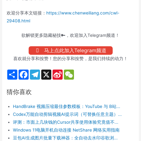
欢迎分享本文链接：
https://www.chenweiliang.com/cwl-
29408.html
欲解锁更多隐藏秘技🔑，欢迎加入Telegram频道！
马上点此加入Telegram频道
喜欢就分享和按赞！您的分享和按赞，是我们持续的动力！
S
F
T
X
S
W
h
a
e
i
e
a
c
l
n
C
r
e
e
a
h
猜你喜欢
e
b
g
W
a
o
r
e
t
o
a
i
HandBrake 视频压缩最佳参数模板：YouTube 与 B站...
k
m
b
o
Codex万能自动剪辑视频AI提示词（可替换任意主题）...
评测：市面上几块钱的Cursor共享使用体验究竟值不...
Windows 11电脑开机自动连接 NetShare 网络实用指南
豆包AI生成图片批量下载神器：全自动去水印谷歌浏...