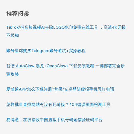
推荐阅读
TikTok/抖音短视频AI去除LOGO水印免费在线工具 ，高清4K无损
不模糊
账号星球购买Telegram账号避坑+实操教程
智谱 AutoClaw 澳龙 (OpenClaw) 下载安装教程 一键部署完全步
骤攻略
易博通APP怎么下载注册?苹果/安卓登陆虚拟手机号打电话
怎样批量查找网站有没有死链接？404错误页面检测工具
易博通：在线接收中国虚拟手机号码短信验证码平台