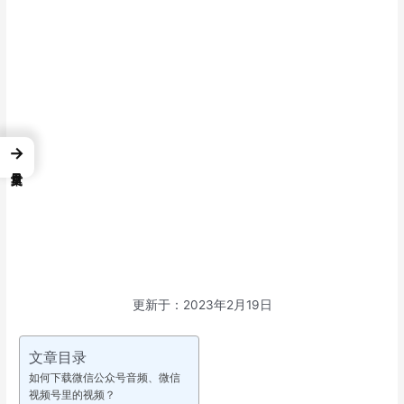
→
更新于：2023年2月19日
文章目录
如何下载微信公众号音频、微信
视频号里的视频？