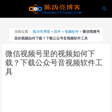
跳
搜
至
索
内
容
当前位置：
陈沩亮博客
»
软件
»
电脑软件
»
微信视频号
里的视频如何下载？下载公众号音视频软件工具
微信视频号里的视频如何下
载？下载公众号音视频软件工
具