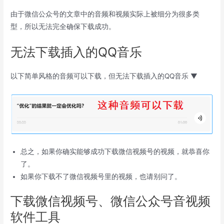
由于微信公众号的文章中的音频和视频实际上被细分为很多类
型，所以无法完全确保下载成功。
无法下载插入的QQ音乐
以下简单风格的音频可以下载，但无法下载插入的QQ音乐 ▼
总之，如果你确实能够成功下载微信视频号的视频，就恭喜你
了。
如果你下载不了微信视频号里的视频，也请别问了。
下载微信视频号、微信公众号音视频
软件工具