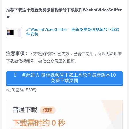
推荐下载这个最新免费微信视频号下载软件WechatVideoSniffer
▼
🔗WechatVideoSniffer：最新免费微信视频号下载软
件安装
注意事项：
下方链接的软件已失效，已暂停使用，所以无法用来
下载微信视频号、微信公众号里的视频。
点此进入 微信视频号下载工具软件最新版本1.0
免费下载页面
(访问密码: 5588)