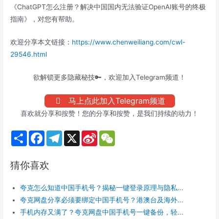
《ChatGPT怎么注册？解决中国国内无法验证OpenAI账号的终极
指南》，对您有帮助。
欢迎分享本文链接：
https://www.chenweiliang.com/cwl-
29546.html
欲解锁更多隐藏秘技🔑，欢迎加入Telegram频道！
马上点此加入Telegram频道
喜欢就分享和按赞！您的分享和按赞，是我们持续的动力！
S
F
T
X
S
W
h
a
e
i
e
a
c
l
n
C
r
e
e
a
h
猜你喜欢
e
b
g
W
a
o
r
e
t
o
a
i
夸克怎么知道中国手机号？揭秘一键登录原理与隐私...
k
m
b
o
夸克网盘分享必须要绑定中国手机号？港澳台及海外...
手机内存又满了？夸克网盘中国手机号一键备份，轻...