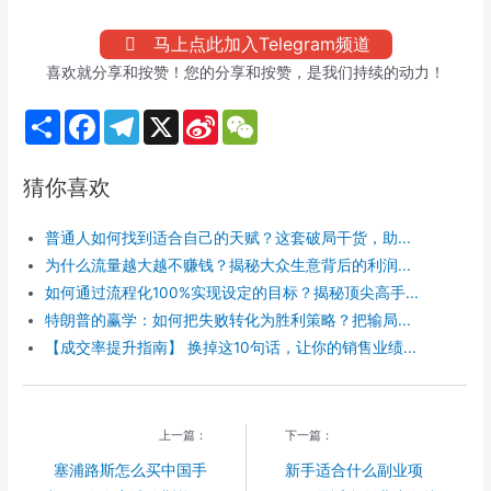
马上点此加入Telegram频道
喜欢就分享和按赞！您的分享和按赞，是我们持续的动力！
S
F
T
X
S
W
h
a
e
i
e
a
c
l
n
C
r
e
e
a
h
猜你喜欢
e
b
g
W
a
o
r
e
t
o
a
i
普通人如何找到适合自己的天赋？这套破局干货，助...
k
m
b
o
为什么流量越大越不赚钱？揭秘大众生意背后的利润...
如何通过流程化100%实现设定的目标？揭秘顶尖高手...
特朗普的赢学：如何把失败转化为胜利策略？把输局...
【成交率提升指南】 换掉这10句话，让你的销售业绩...
上一篇：
下一篇：
塞浦路斯怎么买中国手
新手适合什么副业项