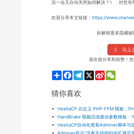
后一会又自动关闭如何解决？》，对您有
欢迎分享本文链接：
https://www.chenwe
欲解锁更多隐藏秘技
马上点
喜欢就分享和按赞！您
S
F
T
X
S
W
h
a
e
i
e
a
c
l
n
C
r
e
e
a
h
猜你喜欢
e
b
g
W
a
o
r
e
t
o
a
i
k
m
b
HestiaCP 自定义 PHP-FPM 模板：P
o
HandBrake 视频压缩最佳参数模板：You
HestiaCP自动化更新Adminer脚本与
Adminer提示“没有支持的PHP扩展可用