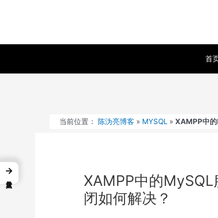
跳
至
内
容
首
当前位置：
陈沩亮博客
»
MYSQL
»
XAMPP中
→
XAMPP中的MyS
闭如何解决？