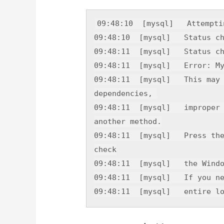
09
:
48
:
10
  [mysql]   Attempti
09
:
48
:
10
  [mysql]   Status c
09
:
48
:
11
09
:
48
:
11
09
:
48
:
11
  [mysql]   This may
09
:
48
:
11
  [mysql]   improper
09
:
48
:
11
  [mysql]   Press th
check
09
:
48
:
11
  [mysql]   the Wind
09
:
48
:
11
  [mysql]   If you n
09
:
48
:
11
  [mysql]   entire l