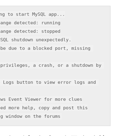
ng 
to
start
hange detected: 
running
 be due 
to
 a blocked port, missing 
 privileges, a crash, 
or
 a shutdown 
by
e Logs button 
to
view
 error logs 
and
ows Event Viewer 
for
eed more help, 
copy
and
og 
window
on
 the forums