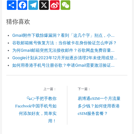
S
F
T
X
S
W
h
a
e
i
e
a
c
l
n
C
r
e
e
a
h
猜你喜欢
e
b
g
W
a
o
r
e
t
o
a
i
Gmail附件下载惊爆漏洞？看到「这几个字」别点，小...
k
m
b
o
谷歌邮箱账号恢复方法：当你被卡在身份验证怎么申诉？
为何Gmail邮箱突然无法接收邮件？谷歌网盘免费容量...
Google计划从2023年12月开始逐步清理2年未使用或登...
如何用香港手机号注册谷歌？申请Gmail需要激活验证...
上一篇：
下一篇：
🔍👉手把手教你
易博通eSIM一个月流量
Facebook中国手机号如
多少钱？如何使用香港
何添加好友，简单实
eSIM服务套餐？
用！