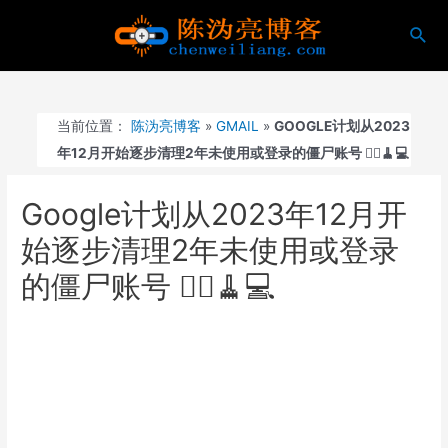
跳
搜
至
索
内
容
当前位置：
陈沩亮博客
»
GMAIL
»
GOOGLE计划从2023
年12月开始逐步清理2年未使用或登录的僵尸账号 🧟‍♂️🧹💻
Google计划从2023年12月开
始逐步清理2年未使用或登录
的僵尸账号 🧟‍♂️🧹💻