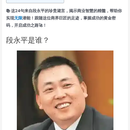
📚 这24句来自段永平的珍贵箴言，揭示商业智慧的精髓，帮助你
实现
无限
潜能！跟随这位商界巨匠的足迹，掌握成功的黄金密
码，开启成功之路🚀！
段永平是谁？