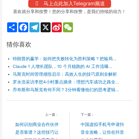
马上点此加入Telegram频道
喜欢就分享和按赞！您的分享和按赞，是我们持续的动力！
S
F
T
X
S
W
h
a
e
i
e
a
c
l
n
C
r
e
e
a
h
猜你喜欢
e
b
g
W
a
o
r
e
t
o
a
i
特朗普的赢学：如何把失败转化为胜利策略？把输局...
k
m
b
o
Claude 1 人增长团队，10 个月稳跑的 AI 工作流曝...
马斯克时间管理感悟启示：高效人生的技巧原则全解析
罗永浩采访李想4小时重点摘录：理想汽车成功之路全...
乔布斯和马斯克有何不同？3分钟看懂他们的思考逻辑...
上一篇：
下一篇：
如何识别商业合作伙伴
中国虚拟手机号申请抖
是否靠谱？这些技巧让
音全攻略，让你在抖音