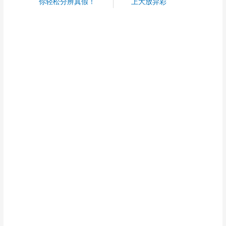
你轻松分辨真假！
上大放异彩