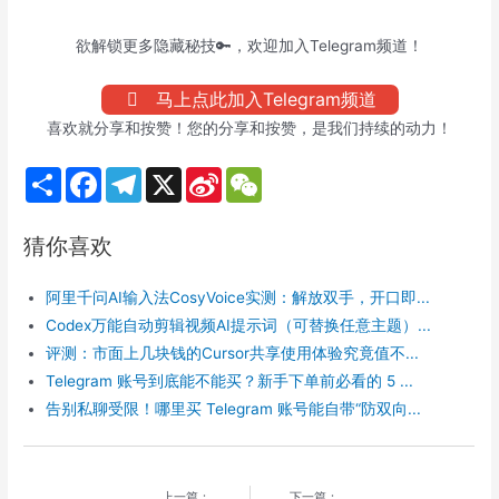
欲解锁更多隐藏秘技🔑，欢迎加入Telegram频道！
马上点此加入Telegram频道
喜欢就分享和按赞！您的分享和按赞，是我们持续的动力！
S
F
T
X
S
W
h
a
e
i
e
a
c
l
n
C
r
e
e
a
h
猜你喜欢
e
b
g
W
a
o
r
e
t
o
a
i
阿里千问AI输入法CosyVoice实测：解放双手，开口即...
k
m
b
o
Codex万能自动剪辑视频AI提示词（可替换任意主题）...
评测：市面上几块钱的Cursor共享使用体验究竟值不...
Telegram 账号到底能不能买？新手下单前必看的 5 ...
告别私聊受限！哪里买 Telegram 账号能自带“防双向...
上一篇：
下一篇：