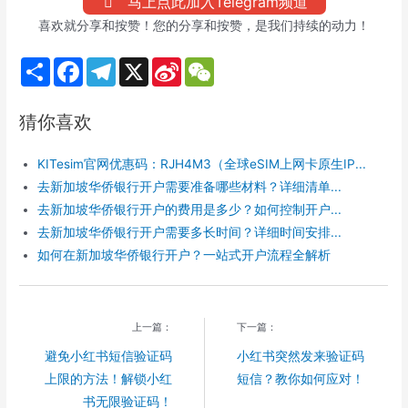
马上点此加入Telegram频道
喜欢就分享和按赞！您的分享和按赞，是我们持续的动力！
S
F
T
X
S
W
h
a
e
i
e
a
c
l
n
C
r
e
e
a
h
猜你喜欢
e
b
g
W
a
o
r
e
t
o
a
i
KITesim官网优惠码：RJH4M3（全球eSIM上网卡原生IP...
k
m
b
o
去新加坡华侨银行开户需要准备哪些材料？详细清单...
去新加坡华侨银行开户的费用是多少？如何控制开户...
去新加坡华侨银行开户需要多长时间？详细时间安排...
如何在新加坡华侨银行开户？一站式开户流程全解析
上一篇：
下一篇：
避免小红书短信验证码
小红书突然发来验证码
上限的方法！解锁小红
短信？教你如何应对！
书无限验证码！