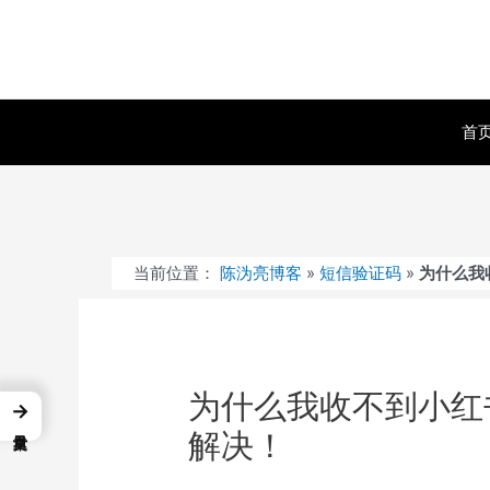
跳
至
内
容
首
当前位置：
陈沩亮博客
»
短信验证码
»
为什么我
为什么我收不到小红
→
解决！