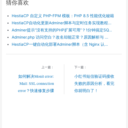
猜你喜欢
e
b
g
W
a
o
r
e
t
o
a
i
HestiaCP 自定义 PHP-FPM 模板：PHP 8.5 性能优化秘籍
k
m
b
o
HestiaCP自动化更新Adminer脚本与定时任务实现教程...
Adminer提示“没有支持的PHP扩展可用”？1分钟搞定SQ...
Adminer.php 访问空白？改名却能正常？原因解析与 ...
HestiaCP一键自动化部署Adminer脚本（含 Nginx 认...
上一篇：
下一篇：
如何解决Monit error:
小红书短信验证码接收
Mail: SSL connection
失败的原因分析，看完
error？快速修复步骤
你就明白了！