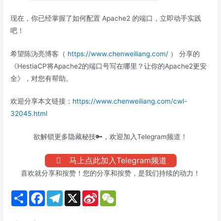
现在，你已经掌握了如何配置 Apache2 的端口，立即动手实践
吧！
希望陈沩亮博客（
https://www.chenweiliang.com/
） 分享的
《HestiaCP将Apache2的端口号写在哪里？让你的Apache2更安
全》，对您有帮助。
欢迎分享本文链接：
https://www.chenweiliang.com/cwl-
32045.html
欲解锁更多隐藏秘技🔑，欢迎加入Telegram频道！
马上点此加入Telegram频道
喜欢就分享和按赞！您的分享和按赞，是我们持续的动力！
S
F
T
X
S
W
h
a
e
i
e
a
c
l
n
C
r
e
e
a
h