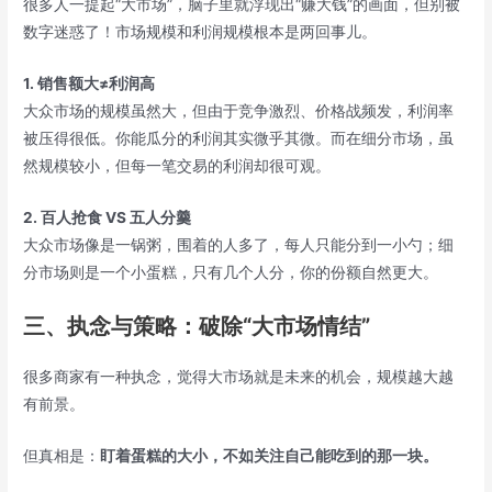
很多人一提起“大市场”，脑子里就浮现出“赚大钱”的画面，但别被
数字迷惑了！市场规模和利润规模根本是两回事儿。
1. 销售额大≠利润高
大众市场的规模虽然大，但由于竞争激烈、价格战频发，利润率
被压得很低。你能瓜分的利润其实微乎其微。而在细分市场，虽
然规模较小，但每一笔交易的利润却很可观。
2. 百人抢食 VS 五人分羹
大众市场像是一锅粥，围着的人多了，每人只能分到一小勺；细
分市场则是一个小蛋糕，只有几个人分，你的份额自然更大。
三、执念与策略：破除“大市场情结”
很多商家有一种执念，觉得大市场就是未来的机会，规模越大越
有前景。
但真相是：
盯着蛋糕的大小，不如关注自己能吃到的那一块。