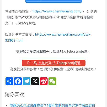
希望陈沩亮博客（
https://www.chenweiliang.com/
） 分享的
《细分市场VS大众市场如何选择？利润差10倍的背后真相曝
光！》，对您有帮助。
欢迎分享本文链接：
https://www.chenweiliang.com/cwl-
32309.html
欲解锁更多隐藏秘技🔑，欢迎加入Telegram频道！
马上点此加入Telegram频道
喜欢就分享和按赞！您的分享和按赞，是我们持续的动力！
S
F
T
X
S
W
h
a
e
i
e
a
c
l
n
C
r
e
e
a
h
猜你喜欢
e
b
g
W
a
o
r
e
t
o
a
i
电商怎么把业绩翻10倍？1套可复制的爆单SOP与底层逻辑
k
m
b