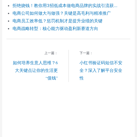
o
拒绝烧钱！教你用3招低成本做电商品牌的实战引流获...
电商公司如何做大与做强？关键是高毛利与精准推广
电商员工效率低？惩罚机制才是提升业绩的关键
电商战略转型：核心能力驱动盈利新赛道方向
上一篇：
下一篇：
如何培养生意人思维？6
小红书验证码短信不安
大关键点让你的生活更
全？深入了解平台安全
“值钱”
性