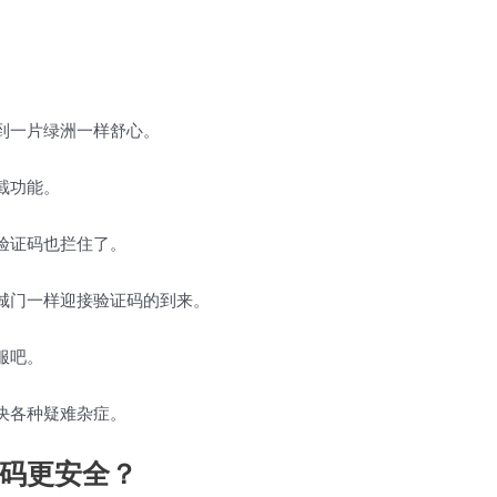
到一片绿洲一样舒心。
截功能。
验证码也拦住了。
城门一样迎接验证码的到来。
服吧。
决各种疑难杂症。
码更安全？