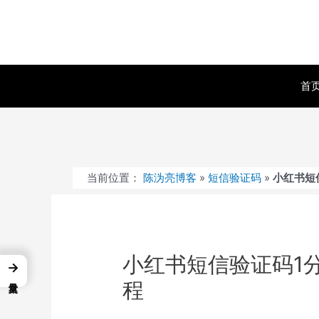
跳
至
内
容
首
当前位置：
陈沩亮博客
»
短信验证码
»
小红书短
小红书短信验证码1
→
程