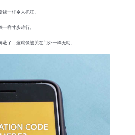
断线一样令人抓狂。
铁一样寸步难行。
屏蔽了，这就像被关在门外一样无助。