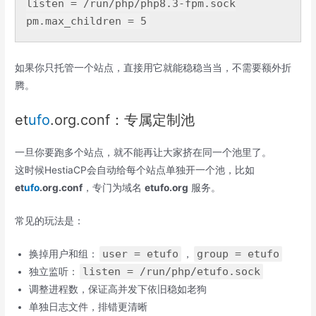
listen = /run/php/php8.
3
-fpm.sock

pm.max_children = 
5
如果你只托管一个站点，直接用它就能稳稳当当，不需要额外折
腾。
et
ufo
.org.conf：专属定制池
一旦你要跑多个站点，就不能再让大家挤在同一个池里了。
这时候HestiaCP会自动给每个站点单独开一个池，比如
et
ufo
.org.conf
，专门为域名
etufo.org
服务。
常见的玩法是：
user = etufo
group = etufo
换掉用户和组：
，
listen = /run/php/etufo.sock
独立监听：
调整进程数，保证高并发下依旧稳如老狗
单独日志文件，排错更清晰