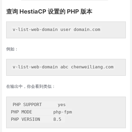
查询 HestiaCP 设置的 PHP 版本
v-list-web-domain 
user
domain
例如：
v-
list
-web-domain abc chenweiliang.
com
在输出中，你会看到类似：
PHP
 SUPPORT      
yes
PHP MODE        php-fpm

PHP VERSION     
8
.5 