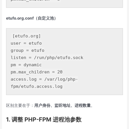
etufo.org.conf（自定义池）
[etufo.org]

user = etufo

group = etufo

listen = /run/php/etufo
.sock
pm = dynamic

pm
.max_children
 = 
20
access
.log
 = /var/log/php-
fpm/etufo
.access
.log
区别主要在于：
用户身份、监听地址、进程数量
。
1. 调整 PHP-FPM 进程池参数