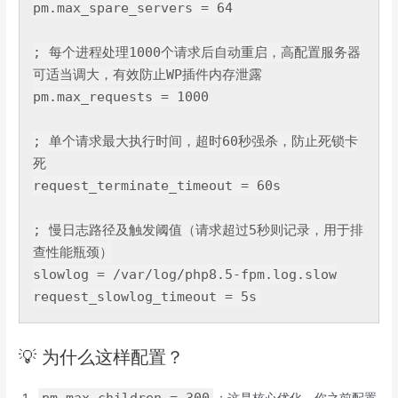
pm.max_spare_servers = 
64
; 每个进程处理
1000
个请求后自动重启，高配置服务器
可适当调大，有效防止WP插件内存泄露

pm.max_requests = 
1000
; 单个请求最大执行时间，超时
60
秒强杀，防止死锁卡
死

request_terminate_timeout = 
60
s

; 慢日志路径及触发阈值（请求超过
5
秒则记录，用于排
查性能瓶颈）

slowlog = /var/log/php8
.5
-fpm.log.slow

request_slowlog_timeout = 
5
💡 为什么这样配置？