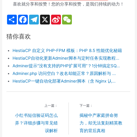
喜欢就分享和按赞！您的分享和按赞，是我们持续的动力！
S
F
T
X
S
W
h
a
e
i
e
a
c
l
n
C
r
e
e
a
h
猜你喜欢
e
b
g
W
a
o
r
e
t
o
a
i
HestiaCP 自定义 PHP-FPM 模板：PHP 8.5 性能优化秘籍
k
m
b
o
HestiaCP自动化更新Adminer脚本与定时任务实现教程...
Adminer提示“没有支持的PHP扩展可用”？1分钟搞定SQ...
Adminer.php 访问空白？改名却能正常？原因解析与 ...
HestiaCP一键自动化部署Adminer脚本（含 Nginx 认...
上一篇：
下一篇：
小红书短信验证码怎么
揭秘中产家庭拼命努
弄？详细步骤与常见错
力，却无法复刻精英教
误解析
育的背后真相