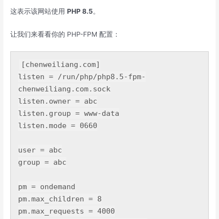
这表示该网站使用
PHP 8.5
。
让我们来看看你的 PHP-FPM 配置：
[chenweiliang.com]

listen = /run/php/php8.5-fpm-
chenweiliang
.com
.sock
listen
.owner
 = abc

listen
.group
 = www-data

listen
.mode
 = 
0660
user = abc

group = abc

pm = ondemand

pm
.max_children
 = 
8
pm
.max_requests
 = 
4000