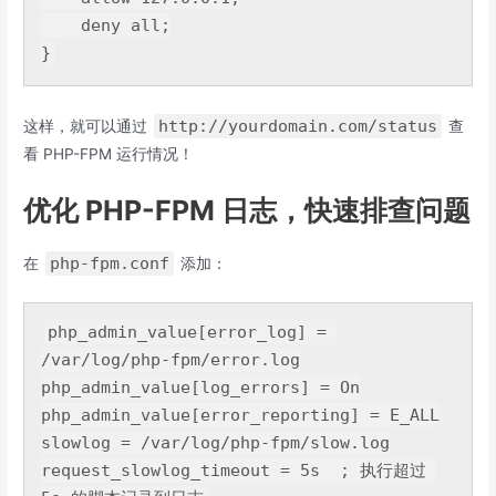
deny
 all;

http://yourdomain.com/status
这样，就可以通过
查
看 PHP-FPM 运行情况！
优化 PHP-FPM 日志，快速排查问题
php-fpm.conf
在
添加：
php_admin_value[error_log]
 = 
php_admin_value[log_errors]
 = 
On
php_admin_value[error_reporting]
slowlog
request_slowlog_timeout
 = 
5
s  ; 执行超过 