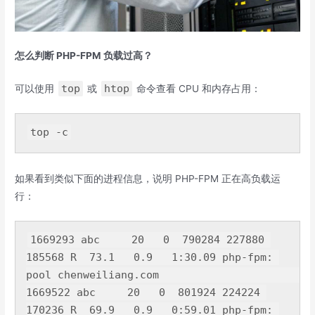
怎么判断 PHP-FPM 负载过高？
top
htop
可以使用
或
命令查看 CPU 和内存占用：
top
如果看到类似下面的进程信息，说明 PHP-FPM 正在高负载运
行：
1669293 
abc     
20
0
790284
227880
185568
 R  
73.1
0.9
1
:
30.09
 php-fpm: 
pool chenweiliang.
com
1669522 
abc     
20
0
801924
224224
170236
 R  
69.9
0.9
0
:
59.01
 php-fpm: 