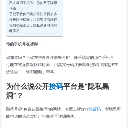
私人虚拟手机号：你的数字隐形
斗篷
手把手教你用虚拟号注册拼多多
终极防护指南：让黑客哭着转行
我的私藏观点：隐私是新时代的
奢侈品
你的手机号在裸奔！
你知道吗？当你在拼多多注册账号时，随手填写的那个手机号，
可能在被无数双眼睛盯着。用真实号码注册就像把家门钥匙挂在
楼道里——谁都能顺手牵羊。
为什么说公开
接码
平台是“隐私黑
洞”？
那些号称“免费在线接码”的网站，表面上帮你收
验证码
，背地里可
能把你的信息卖给广告商甚至诈骗团伙。