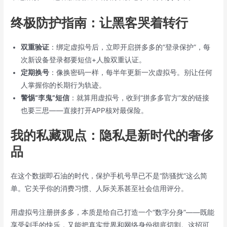
终极防护指南：让黑客哭着转行
双重验证
：绑定虚拟号后，立即开启拼多多的“登录保护”，每
次新设备登录都要短信+人脸双重认证。
定期换号
：像换密码一样，每半年更新一次虚拟号。别让任何
人掌握你的长期行为轨迹。
警惕“李鬼”短信
：就算用虚拟号，收到“拼多多官方”发的链接
也要三思——直接打开APP核对最保险。
我的私藏观点：隐私是新时代的奢侈
品
在这个数据即石油的时代，保护手机号早已不是“防骚扰”这么简
单。它关乎你的消费习惯、人际关系甚至社会信用评分。
用虚拟号注册拼多多，本质是给自己打造一个“数字分身”——既能
享受剁手的快乐，又能把真实世界和网络身份彻底切割。这招可