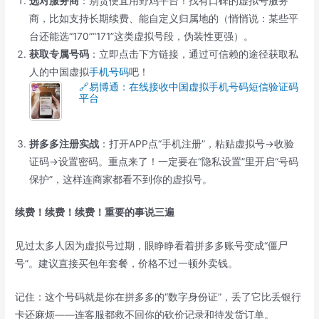
选对服务商
：别贪便宜用野鸡平台！找有口碑的虚拟号服务
商，比如支持长期续费、能自定义归属地的（悄悄说：某些平
台还能选“170”“171”这类虚拟号段，伪装性更强）。
获取专属号码
：立即点击下方链接，通过可信赖的途径获取私
人的中国虚拟
手机号码
吧！
🔗易博通：在线接收中国虚拟手机号码短信验证码
平台
拼多多注册实战
：打开APP点“手机注册”，粘贴虚拟号→收验
证码→设置密码。重点来了！一定要在“隐私设置”里开启“号码
保护”，这样连商家都看不到你的虚拟号。
续费！续费！续费！重要的事说三遍
见过太多人因为虚拟号过期，眼睁睁看着拼多多账号变成“僵尸
号”。建议直接买包年套餐，价格不过一顿外卖钱。
记住：这个号码就是你在拼多多的“数字身份证”，丢了它比丢银行
卡还麻烦——连客服都救不回你的砍价记录和待发货订单。