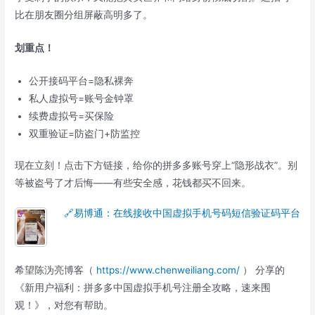
比在朋友圈分组屏蔽高明多了。
划重点！
公开接码平台=隐私裸奔
私人虚拟号=账号金钟罩
续费虚拟号=买保险
双重验证=防盗门+防监控
现在立刻！点击下方链接，给你的拼多多账号穿上“隐形战衣”。别
等被盗号了才后悔——有些安全感，花钱都买不回来。
🔗易博通：在线接收中国虚拟手机号码短信验证码平台
希望陈沩亮博客（
https://www.chenweiliang.com/
） 分享的
《新用户福利：拼多多中国虚拟手机号注册全攻略，速来围
观！》，对您有帮助。