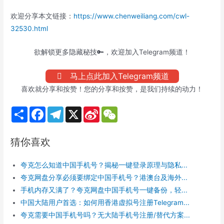
欢迎分享本文链接：
https://www.chenweiliang.com/cwl-
32530.html
欲解锁更多隐藏秘技🔑，欢迎加入Telegram频道！
马上点此加入Telegram频道
喜欢就分享和按赞！您的分享和按赞，是我们持续的动力！
S
F
T
X
S
W
h
a
e
i
e
a
c
l
n
C
r
e
e
a
h
猜你喜欢
e
b
g
W
a
o
r
e
t
o
a
i
夸克怎么知道中国手机号？揭秘一键登录原理与隐私...
k
m
b
o
夸克网盘分享必须要绑定中国手机号？港澳台及海外...
手机内存又满了？夸克网盘中国手机号一键备份，轻...
中国大陆用户首选：如何用香港虚拟号注册Telegram...
夸克需要中国手机号吗？无大陆手机号注册/替代方案...