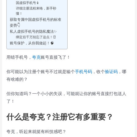
国虚拟手机号📱
详细注册流程来咯，新手秒
懂！
获取专属中国虚拟手机号的标准
姿势👇
私人虚拟手机号的隐私魔法✨
绑定后千万别忘了这点！⏰
账号保护，从你我做起！🧠
用错手机号，
夸克
账号直接飞了！
你可能以为注册个账号不过就是输个
手机号码
，收个
验证码
，哪
有啥难的？
但你知道吗？一个小小的失误，可能就让你的账号直接打包送人
了！
什么是夸克？注册它有多重要？
夸克，听起来就挺有科技感吧？