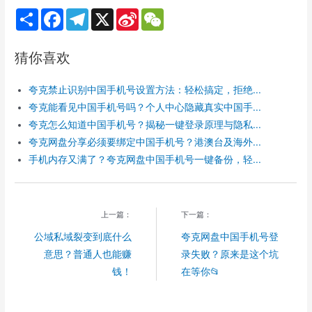
S
F
T
X
S
W
h
a
e
i
e
a
c
l
n
C
r
e
e
a
h
猜你喜欢
e
b
g
W
a
o
r
e
t
o
a
i
夸克禁止识别中国手机号设置方法：轻松搞定，拒绝...
k
m
b
o
夸克能看见中国手机号吗？个人中心隐藏真实中国手...
夸克怎么知道中国手机号？揭秘一键登录原理与隐私...
夸克网盘分享必须要绑定中国手机号？港澳台及海外...
手机内存又满了？夸克网盘中国手机号一键备份，轻...
上一篇：
下一篇：
公域私域裂变到底什么
夸克网盘中国手机号登
意思？普通人也能赚
录失败？原来是这个坑
钱！
在等你📂