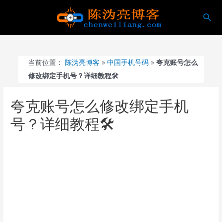
跳
搜
至
索
内
容
当前位置：
陈沩亮博客
»
中国手机号码
»
夸克账号怎么
修改绑定手机号？详细教程🛠️
夸克账号怎么修改绑定手机
号？详细教程🛠️