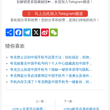
欲解锁更多隐藏秘技🔑，欢迎加入Telegram频道！
马上点此加入Telegram频道
喜欢就分享和按赞！您的分享和按赞，是我们持续的动力！
S
F
T
X
S
W
h
a
e
i
e
a
c
l
n
C
r
e
e
a
h
猜你喜欢
e
b
g
W
a
o
r
e
t
o
a
i
夸克禁止识别中国手机号设置方法：轻松搞定，拒绝...
k
m
b
o
夸克能看见中国手机号吗？个人中心隐藏真实中国手...
夸克怎么知道中国手机号？揭秘一键登录原理与隐私...
夸克网盘分享必须要绑定中国手机号？港澳台及海外...
手机内存又满了？夸克网盘中国手机号一键备份，轻...
上一篇：
下一篇：
GTP-4 共享平台推荐：
GTP4账号共享的最佳实