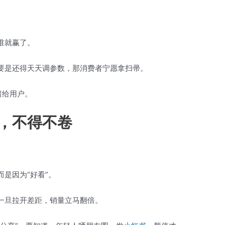
谁就赢了。
要是还得天天调参数，那消费者宁愿拿扫帚。
留给用户。
，不得不卷
是因为“好看”。
一旦拉开差距，销量立马翻倍。