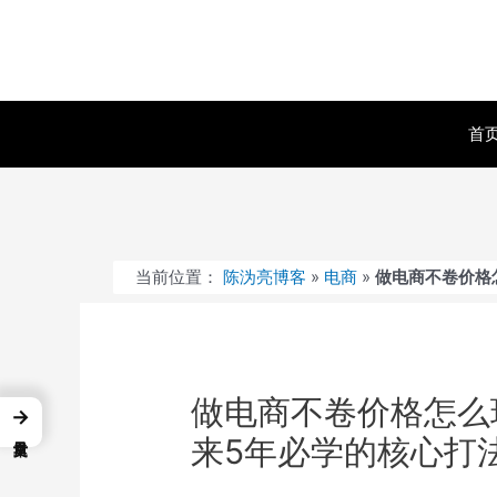
跳
至
内
容
首
当前位置：
陈沩亮博客
»
电商
»
做电商不卷价格
做电商不卷价格怎么
→
来5年必学的核心打