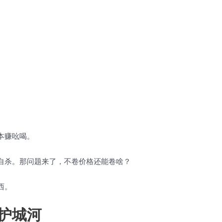
本赚吆喝。
自杀。那问题来了，不卷价格还能卷啥？
西。
护城河