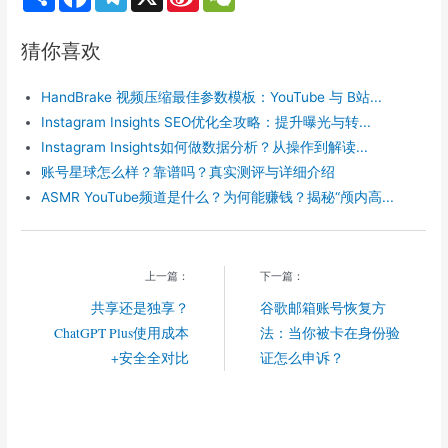
h
a
e
i
e
a
c
l
n
C
r
e
e
a
h
猜你喜欢
e
b
g
W
a
o
r
e
t
o
a
i
HandBrake 视频压缩最佳参数模板：YouTube 与 B站...
k
m
b
o
Instagram Insights SEO优化全攻略：提升曝光与转...
Instagram Insights如何做数据分析？从操作到解读...
账号星球怎么样？靠谱吗？真实测评与详细介绍
ASMR YouTube频道是什么？为何能赚钱？揭秘“颅内高...
上一篇：
下一篇：
共享还是独享？
谷歌邮箱账号恢复方
ChatGPT Plus使用成本
法：当你被卡在身份验
+安全全对比
证怎么申诉？