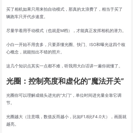
买了相机如果只用来拍自动模式，那真的太浪费了，相当于买了
辆跑车只开代步速度。
尽量学着用手动模式（也就是M档），才能真正发挥相机的潜力。
小白一开始不用贪多，只要弄懂光圈、快门、ISO和曝光这四个核
心概念，就能拍出不错的照片。
这几个知识点其实一点都不难，听我用大白话讲一遍你就懂了。
光圈：控制亮度和虚化的“魔法开关”
光圈你可以理解成镜头进光的“大门”，单位时间进光量全靠它调
节。
光圈越大（注意哦，数值反而越小，比如F1.8比F4.0大），画面就
越亮。