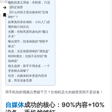
相机的真正用途：非刚需，只适
→
合特定场景
为什么内容才是自媒体的“定海
神针”？
如果真的喜欢相机：小白入门必
懂的核心知识点
光圈：控制亮度和虚化的“魔法
开关”
曝光调节：找准画面的“明暗平
衡点”
色温：决定画面情绪的“调色盘”
ISO和测光：光线不足时的“救
场神器”
镜头选择：新手不用贪多，一个
变焦镜头就够了
结语：自媒体的本质是内容传
递，而非设备竞赛
用手机拍的视频点赞破千万？比相机还火的秘密居然不是设备！
自媒体
成功的核心：90%内容+10%