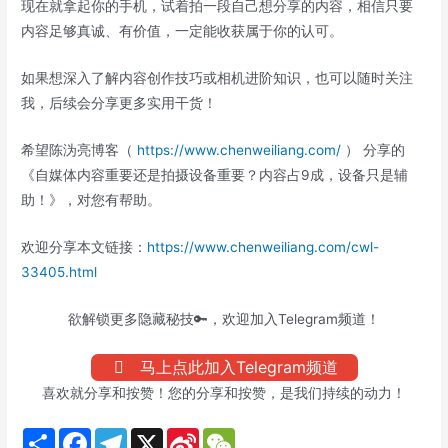
现在就拿起你的手机，试着拍一段自己想分享的内容，相信只要
内容足够真诚、有价值，一定能收获属于你的认可。
如果想深入了解内容创作技巧或相机进阶知识，也可以随时关注
我，后续会分享更多实用干货！
希望陈沩亮博客（
https://www.chenweiliang.com/
） 分享的
《自媒体内容重要还是拍摄设备重要？内容占9成，设备只是辅
助！》，对您有帮助。
欢迎分享本文链接：
https://www.chenweiliang.com/cwl-
33405.html
欲解锁更多隐藏秘技🔑，欢迎加入Telegram频道！
马上点此加入Telegram频道
喜欢就分享和按赞！您的分享和按赞，是我们持续的动力！
S
F
T
X
S
W