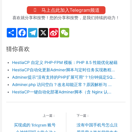
马上点此加入Telegram频道
喜欢就分享和按赞！您的分享和按赞，是我们持续的动力！
S
F
T
X
S
W
h
a
e
i
e
a
c
l
n
C
r
e
e
a
h
猜你喜欢
e
b
g
W
a
o
r
e
t
o
a
i
HestiaCP 自定义 PHP-FPM 模板：PHP 8.5 性能优化秘籍
k
m
b
o
HestiaCP自动化更新Adminer脚本与定时任务实现教程...
Adminer提示“没有支持的PHP扩展可用”？1分钟搞定SQ...
Adminer.php 访问空白？改名却能正常？原因解析与 ...
HestiaCP一键自动化部署Adminer脚本（含 Nginx 认...
上一篇：
下一篇：
买现成的 Telegram 账号
没有中国手机号怎么注