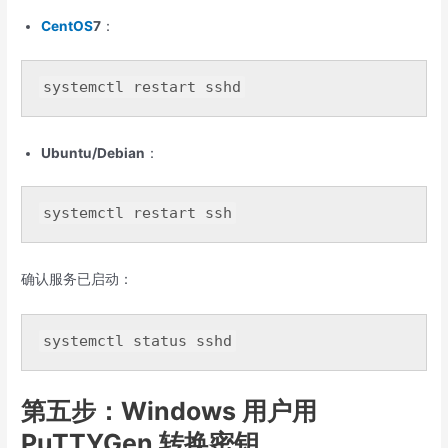
CentOS
7
：
systemctl restart sshd
Ubuntu/Debian
：
systemctl restart ssh
确认服务已启动：
systemctl status sshd
第五步：Windows 用户用
PuTTYGen 转换密钥