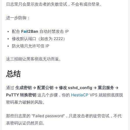
日志里只会显示攻击者的失败尝试，不会有成功登录。
进一步防御：
配合
F
ai
l2Ban
自动封禁攻击 IP
修改默认端口（如改为 2222）
防火墙只允许可信 IP
这三招能让黑客彻底无功而返。
总结
通过
生成密钥 → 配置公钥 → 修改 sshd_config → 重启服务 →
PuTTY 转换密钥
这几个步骤，你的
HestiaCP
VPS 就能彻底摆脱
密码暴力破解的风险。
那些日志里的 “Failed password”，只是攻击者的徒劳尝试，不代
表密码认证仍然开启。