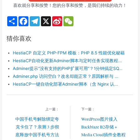
喜欢就分享和按赞！您的分享和按赞，是我们持续的动力！
S
F
T
X
S
W
h
a
e
i
e
a
c
l
n
C
r
e
e
a
h
猜你喜欢
e
b
g
W
a
o
r
e
t
o
a
i
HestiaCP 自定义 PHP-FPM 模板：PHP 8.5 性能优化秘籍
k
m
b
o
HestiaCP自动化更新Adminer脚本与定时任务实现教程...
Adminer提示“没有支持的PHP扩展可用”？1分钟搞定SQ...
Adminer.php 访问空白？改名却能正常？原因解析与 ...
HestiaCP一键自动化部署Adminer脚本（含 Nginx 认...
上一篇：
下一篇：
中国手机号解除绑定夸
WordPress图片接入
克卡住了？亲测 3 步彻
Backblaze B2存储 +
底释放中国手机号方法
Media Cloud插件全教程