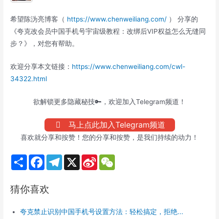
希望陈沩亮博客（
https://www.chenweiliang.com/
） 分享的
《夸克改会员中国手机号宇宙级教程：改绑后VIP权益怎么无缝同
步？》，对您有帮助。
欢迎分享本文链接：
https://www.chenweiliang.com/cwl-
34322.html
欲解锁更多隐藏秘技🔑，欢迎加入Telegram频道！
马上点此加入Telegram频道
喜欢就分享和按赞！您的分享和按赞，是我们持续的动力！
S
F
T
X
S
W
h
a
e
i
e
a
c
l
n
C
r
e
e
a
h
猜你喜欢
e
b
g
W
a
o
r
e
t
o
a
i
夸克禁止识别中国手机号设置方法：轻松搞定，拒绝...
k
m
b