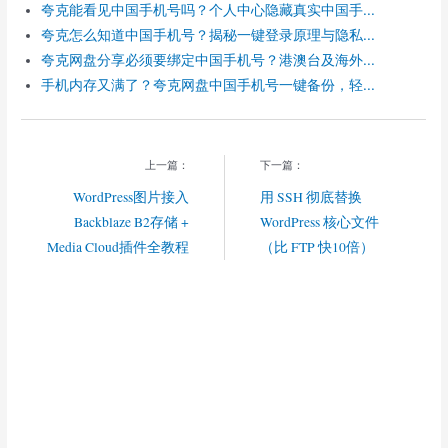
o
夸克能看见中国手机号吗？个人中心隐藏真实中国手...
夸克怎么知道中国手机号？揭秘一键登录原理与隐私...
夸克网盘分享必须要绑定中国手机号？港澳台及海外...
手机内存又满了？夸克网盘中国手机号一键备份，轻...
上一篇：
下一篇：
WordPress图片接入
用 SSH 彻底替换
Backblaze B2存储 +
WordPress 核心文件
Media Cloud插件全教程
（比 FTP 快10倍）