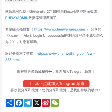
然后就可以使用密码broiler27465登录Kloxo-MR控制面板或
PHPMYADMIN
数据库管理界面了。
希望陈沩亮博客（
https://www.chenweiliang.com/
） 分享的
《kloxo-mr Alert: Login Unsuccessful控制面板登录不成功怎么
办？》，对您有帮助。
欢迎分享本文链接：
https://www.chenweiliang.com/cwl-
385.html
欲解锁更多隐藏秘技🔑，欢迎加入Telegram频道！
马上点此加入Telegram频道
喜欢就分享和按赞！您的分享和按赞，是我们持续的动力！
S
F
T
X
S
W
h
a
e
i
e
a
c
l
n
C