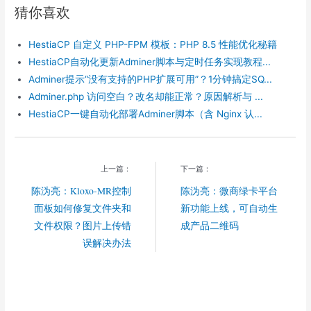
r
e
e
a
h
猜你喜欢
e
b
g
W
a
o
r
e
t
o
a
i
HestiaCP 自定义 PHP-FPM 模板：PHP 8.5 性能优化秘籍
k
m
b
o
HestiaCP自动化更新Adminer脚本与定时任务实现教程...
Adminer提示“没有支持的PHP扩展可用”？1分钟搞定SQ...
Adminer.php 访问空白？改名却能正常？原因解析与 ...
HestiaCP一键自动化部署Adminer脚本（含 Nginx 认...
上一篇：
下一篇：
陈沩亮：Kloxo-MR控制
陈沩亮：微商绿卡平台
面板如何修复文件夹和
新功能上线，可自动生
文件权限？图片上传错
成产品二维码
误解决办法