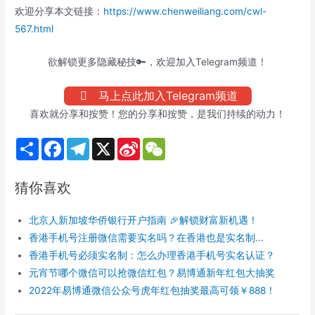
欢迎分享本文链接：
https://www.chenweiliang.com/cwl-
567.html
欲解锁更多隐藏秘技🔑，欢迎加入Telegram频道！
马上点此加入Telegram频道
喜欢就分享和按赞！您的分享和按赞，是我们持续的动力！
S
F
T
X
S
W
h
a
e
i
e
a
c
l
n
C
r
e
e
a
h
猜你喜欢
e
b
g
W
a
o
r
e
t
o
a
i
北京人新加坡华侨银行开户指南 🎉解锁财富新机遇！
k
m
b
o
香港手机号注册微信需要实名吗？在香港也是实名制...
香港手机号必须实名制：怎么办理香港手机号实名认证？
元宵节哪个微信可以抢微信红包？易博通新年红包大抽奖
2022年易博通微信公众号虎年红包抽奖最高可领￥888！