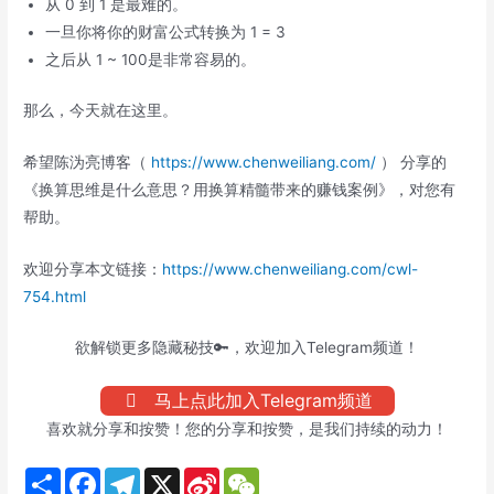
从 0 到 1 是最难的。
一旦你将你的财富公式转换为 1 = 3
之后从 1 ~ 100是非常容易的。
那么，今天就在这里。
希望陈沩亮博客（
https://www.chenweiliang.com/
） 分享的
《换算思维是什么意思？用换算精髓带来的赚钱案例》，对您有
帮助。
欢迎分享本文链接：
https://www.chenweiliang.com/cwl-
754.html
欲解锁更多隐藏秘技🔑，欢迎加入Telegram频道！
马上点此加入Telegram频道
喜欢就分享和按赞！您的分享和按赞，是我们持续的动力！
S
F
T
X
S
W