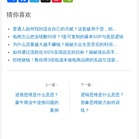
h
a
e
i
e
a
c
l
n
C
r
e
e
a
h
猜你喜欢
e
b
g
W
a
o
r
e
t
o
a
i
普通人如何找到适合自己的天赋？这套破局干货，助...
k
m
b
o
电商怎么把业绩翻10倍？1套可复制的爆单SOP与底层逻辑
为什么流量越大越不赚钱？揭秘大众生意背后的利润...
如何通过流程化100%实现设定的目标？揭秘顶尖高手...
拒绝烧钱！教你用3招低成本做电商品牌的实战引流获...
上一篇：
下一篇：
逆推思维是什么意思？
逻辑思维是什么意思？
蒙牛商业中逆推问题的
形象思维能力如何训
案例
练？