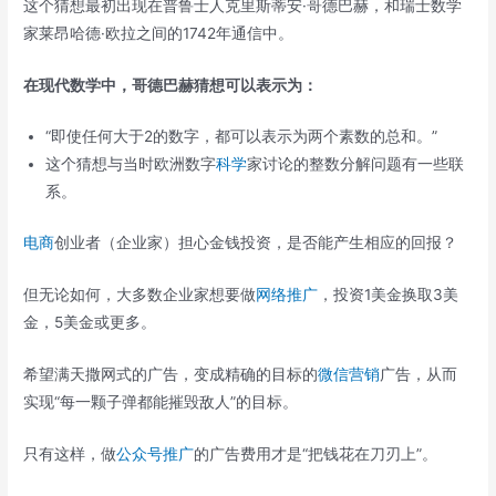
这个猜想最初出现在普鲁士人克里斯蒂安·哥德巴赫，和瑞士数学
家莱昂哈德·欧拉之间的1742年通信中。
在现代数学中，哥德巴赫猜想可以表示为：
“即使任何大于2的数字，都可以表示为两个素数的总和。”
这个猜想与当时欧洲数字
科学
家讨论的整数分解问题有一些联
系。
电商
创业者（企业家）担心金钱投资，是否能产生相应的回报？
但无论如何，大多数企业家想要做
网络推广
，投资1美金换取3美
金，5美金或更多。
希望满天撒网式的广告，变成精确的目标的
微信营销
广告，从而
实现“每一颗子弹都能摧毁敌人”的目标。
只有这样，做
公众号推广
的广告费用才是“把钱花在刀刃上”。