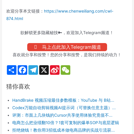
欢迎分享本文链接：
https://www.chenweiliang.com/cwl-
874.html
欲解锁更多隐藏秘技🔑，欢迎加入Telegram频道！
马上点此加入Telegram频道
喜欢就分享和按赞！您的分享和按赞，是我们持续的动力！
S
F
T
X
S
W
h
a
e
i
e
a
c
l
n
C
r
e
e
a
h
猜你喜欢
e
b
g
W
a
o
r
e
t
o
a
i
HandBrake 视频压缩最佳参数模板：YouTube 与 B站...
k
m
b
o
Codex万能自动剪辑视频AI提示词（可替换任意主题）...
评测：市面上几块钱的Cursor共享使用体验究竟值不...
电商怎么把业绩翻10倍？1套可复制的爆单SOP与底层逻辑
拒绝烧钱！教你用3招低成本做电商品牌的实战引流获...