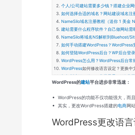
个人/公司建站需要多少钱？搭建企业
如何选择合适的域名？网站建设域名注
NameSilo域名注册教程（送你 1 美金 N
建站需要什么程序软件？自己做网站需
NameSilo将域名NS解析到Bluehost/Si
如何手动搭建WordPress？WordPres
如何登陆WordPress后台？WP后台登
WordPress怎么用？WordPress后台常
WordPress
如何修改语言设定？更换中
如何创建WordPress分类目录？WP分
WordPress的
建站
平台进步非常迅速：
WordPress如何发布文章？自己发文
WordPress如何新建页面？添加/编辑
WordPress的功能不仅功能强大，
WordPress如何添加菜单？自定义导
其实，更改WordPress搭建的
电商
网
WordPress主题是什么？如何安装Word
FTP怎么在线解压缩zip文件？PHP线
WordPress更改
FTP工具连接超时失败WordPress如
如何安装WordPress插件？3种安装Wor