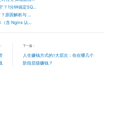
”？1分钟搞定SQ...
？原因解析与 ...
含 Nginx 认...
：
下一篇：
管
人生赚钱方式的3大层次：你在哪几个
载
阶段层级赚钱？