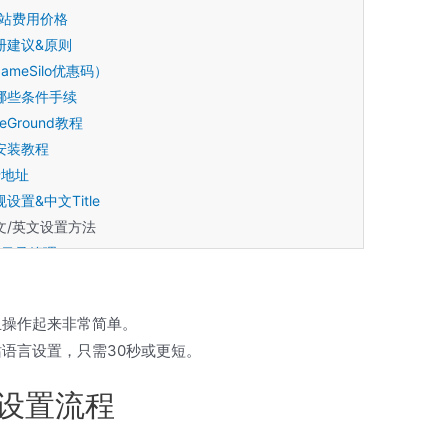
网站费用价格
册建议&原则
ameSilo优惠码）
哪些条件手续
teGround教程
s安装教程
录地址
规设置&中文Title
文/英文设置方法
类目录管理
章的编辑选项
页面设置
而且操作起来非常简单。
航栏显示选项
站语言设置，只需30秒或更短。
Press模板？
上解压程序下载
语言设置流程
何配置连服务器？
dPress插件方法