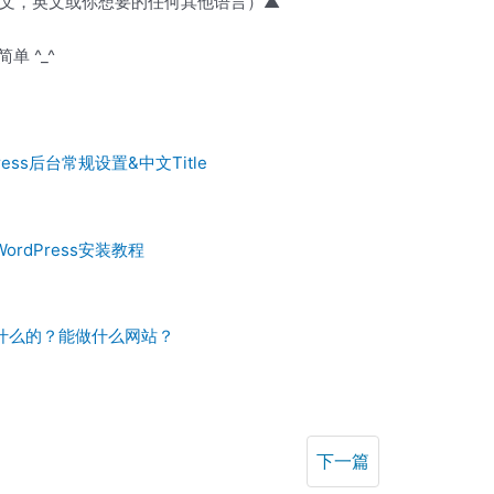
文，英文或你想要的任何其他语言）▲
单 ^_^
Press后台常规设置&中文Title
WordPress安装教程
？干什么的？能做什么网站？
下一篇