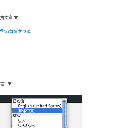
t美国优惠码/优惠券
ss？BH建站教程
篇文章 ▼
ate插件自定义模板路径代码详解
？WP后台登录地址
言” ▼