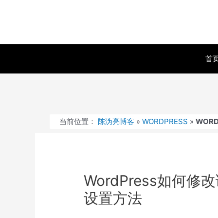
跳
至
内
容
首
当前位置：
陈沩亮博客
»
WORDPRESS
»
WOR
WordPress如何
设置方法