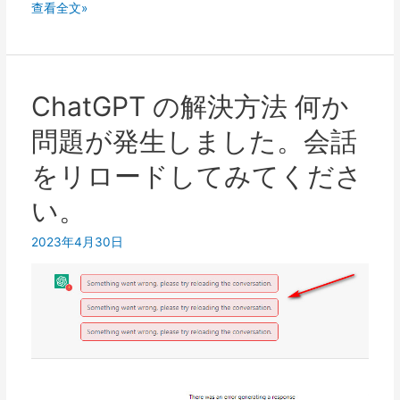
ル
ChatGPT
查看全文»
レ
履
ー
歴
ト
を
制
読
ChatGPT の解決方法 何か
限
み
問題が発生しました。会話
の
込
超
め
をリロードしてみてくださ
過
ま
い。
を
せ
解
ん?
2023年4月30日
決
表
す
示
る
履
方
歴
法?
を
読
み