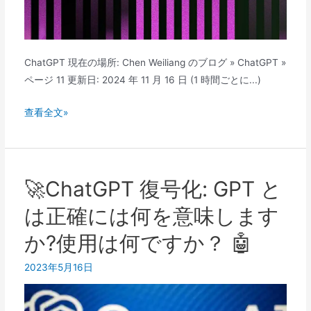
の
不
完
動
璧
産
な
分
ChatGPT 現在の場所: Chen Weiliang のブログ » ChatGPT »
融
野
ページ 11 更新日: 2024 年 11 月 16 日 (1 時間ごとに...)
合!
で
の
Unveil
查看全文»
マ
は
ー
ChatGPT
ケ
に
テ
XNUMX
🚀ChatGPT 復号化: GPT と
ィ
時
は正確には何を意味します
ン
間
グ
あ
か?使用は何ですか？ 🤖
プ
た
ラ
2023年5月16日
り
ン
何
を
件