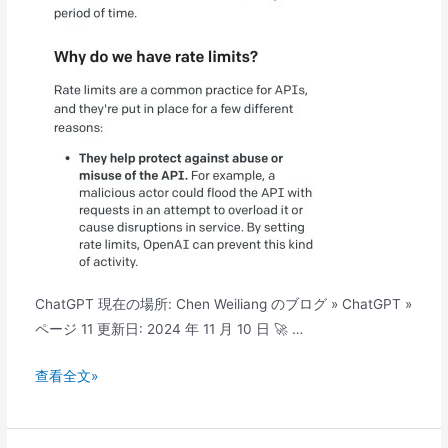
題
を
の
解
解
決
決
し
方
ま
法
す
か?
他
の
応
答
が
ChatGPT 現在の場所: Chen Weiliang のブログ » ChatGPT »
完
ページ 11 更新日: 2024 年 11 月 10 日 🚀 …
了
す
ChatGPT
查看全文»
る
の
ま
ロ
で