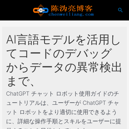
コ
検
ン
索
テ
ン
ツ
AI言語モデルを活用し
に
ス
てコードのデバッグ
キ
ッ
からデータの異常検出
プ
まで、
ChatGPT チャット ロボット使用ガイドのチ
ュートリアルは、ユーザーが ChatGPT チャ
ット ロボットをより適切に使用できるよう
に、詳細な操作手順とスキルをユーザーに提