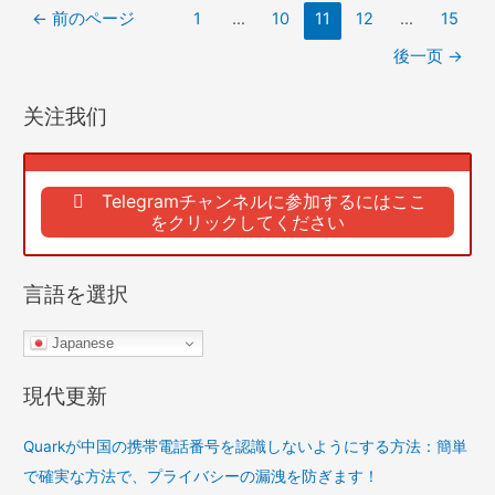
記
い。
←
前のページ
1
...
10
11
12
...
15
よ
事
う
後一页
→
の
に
ペ
解
关注我们
ー
決
ジ
し
ネ
ま
Telegramチャンネルに参加するにはここ
ー
す
をクリックしてください
シ
か
ョ
送
言語を選択
ン
信
し
Japanese
た
メ
現代更新
ッ
セ
Quarkが中国の携帯電話番号を認識しないようにする方法：簡単
ー
で確実な方法で、プライバシーの漏洩を防ぎます！
ジ