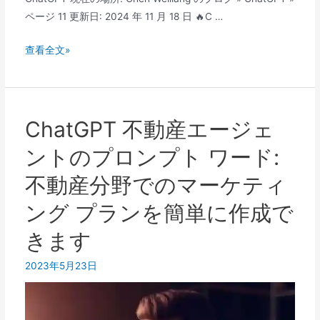
ページ 11 更新日: 2024 年 11 月 18 日 🔥C …
ChatGPT
查看全文»
は
デ
ジ
タ
ChatGPT 不動産エージェ
ル
ントのプロンプト ワード:
マ
ー
不動産分野でのマーケティ
ケ
ング プランを簡単に作成で
テ
ィ
きます
ン
グ
2023年5月23日
に
ど
の