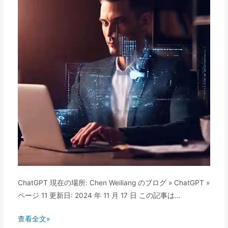
よ
う
に
使
用
さ
れ
ま
す
か?
AI
ク
リ
エ
ChatGPT 現在の場所: Chen Weiliang のブログ » ChatGPT »
イ
ページ 11 更新日: 2024 年 11 月 17 日 この記事は…
テ
ィ
ChatGPT
查看全文»
ブ