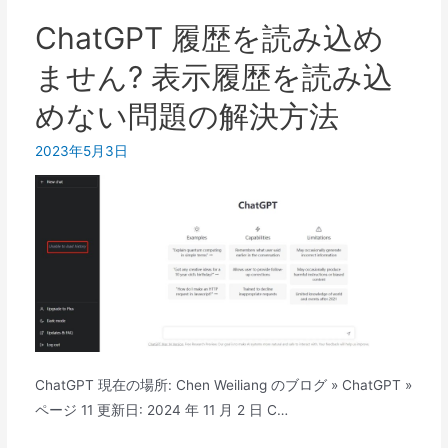
グ
お
イ
ChatGPT 履歴を読み込め
待
ン
ません? 表示履歴を読み込
ち
率
く
は
めない問題の解決方法
だ
制
さ
2023年5月3日
限
い?
さ
れ
て
い
ま
す
か?
グ
ロ
ChatGPT 現在の場所: Chen Weiliang のブログ » ChatGPT »
ー
ページ 11 更新日: 2024 年 11 月 2 日 C…
バ