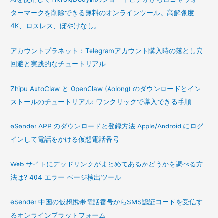
メ
ターマークを削除できる無料のオンラインツール。高解像度
ッ
セ
4K、ロスレス、ぼやけなし。
ー
ジ
アカウントプラネット：Telegramアカウント購入時の落とし穴
を
回避と実践的なチュートリアル
送
信
Zhipu AutoClaw と OpenClaw (Aolong) のダウンロードとイン
し
ストールのチュートリアル: ワンクリックで導入できる手順
て
く
eSender APP のダウンロードと登録方法 Apple/Android にログ
だ
インして電話をかける仮想電話番号
さ
い
Web サイトにデッドリンクがまとめてあるかどうかを調べる方
法は? 404 エラー ページ検出ツール
eSender 中国の仮想携帯電話番号からSMS認証コードを受信す
るオンラインプラットフォーム