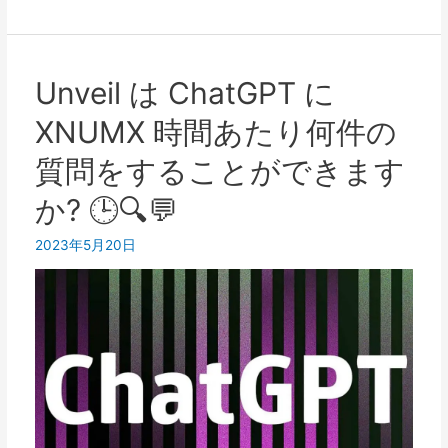
不
コ
動
ピ
産
ー
エ
Unveil は ChatGPT に
ラ
ー
XNUMX 時間あたり何件の
イ
ジ
テ
ェ
質問をすることができます
ィ
ン
ン
か? 🕒🔍💬
ト
グ
の
2023年5月20日
と
プ
コ
ロ
ン
ン
テ
プ
ン
ト
ツ
ワ
戦
ー
略
ド: