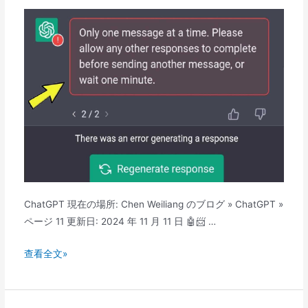
ま
せ
ん
が、
ブ
ロ
ッ
ク
さ
れ
て
い
ChatGPT 現在の場所: Chen Weiliang のブログ » ChatGPT »
ま
ページ 11 更新日: 2024 年 11 月 11 日 🤖📨 …
す
か?
ChatGPT
查看全文»
OpenAI
は
ア
ど
カ
の