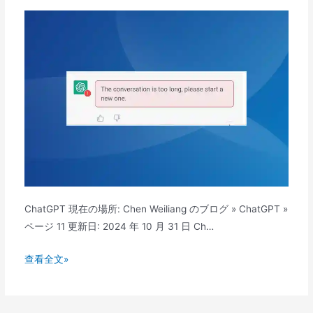
し
ま
し
た。
会
話
を
リ
ロ
ー
ド
し
ChatGPT 現在の場所: Chen Weiliang のブログ » ChatGPT »
て
ページ 11 更新日: 2024 年 10 月 31 日 Ch…
み
て
ChatGPT
查看全文»
く
は
だ
ど
さ
の