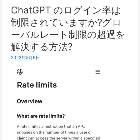
ウ
よ
ChatGPT のログイン率は
ン
う
制限されていますか?グロ
ト
に
へ
し
ーバルレート制限の超過を
の
て
ロ
解決する方法?
一
グ
度
2023年5月6日
イ
に
ン
XNUMX
が
つ
ブ
の
ロ
メ
ッ
ッ
ク
セ
さ
ー
れ
ジ
る
の
問
み