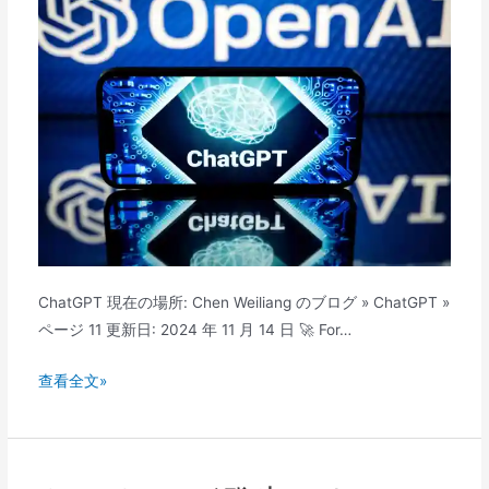
簡
の
単
質
に
問
作
を
成
す
で
る
き
こ
ま
と
す
が
で
き
ChatGPT 現在の場所: Chen Weiliang のブログ » ChatGPT »
ま
ページ 11 更新日: 2024 年 11 月 14 日 🚀 For…
す
か?
🚀
查看全文»
🕒
ChatGPT
🔍
復
💬
号
化: