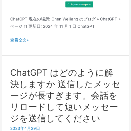
込
め
な
ChatGPT 現在の場所: Chen Weiliang のブログ » ChatGPT »
い
ページ 11 更新日: 2024 年 11 月 1 日 ChatGPT
問
題
ChatGPT
查看全文»
の
の
解
解
決
決
方
方
ChatGPT はどのように解
法
法
決しますか 送信したメッセ
何
か
ージが長すぎます。会話を
問
リロードして短いメッセー
題
が
ジを送信してください
発
生
2023年4月29日