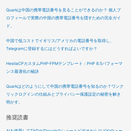
が
Quarkは中国の携帯電話番号を見ることができるのか？ 個人プ
長
ロフィールで実際の中国の携帯電話番号を隠すための完全ガイ
す
ド。
ぎ
ま
中国で低コストでイギリス/アメリカの電話番号を取得し、
す。
Telegramに登録するにはどうすればよいですか？
会
話
HestiaCPカスタムPHP-FPMテンプレート：PHP 8.5パフォーマ
を
ンス最適化の秘訣
リ
ロ
Quarkはどのようにして中国の携帯電話番号を知るのか？ワンク
ー
リックログインの仕組みとプライバシー保護設定の秘密を解き
ド
明かす。
し
て
推奨読書
短
い
AIを使用してTikTok/Douyinのショートビデオからロゴやウォー