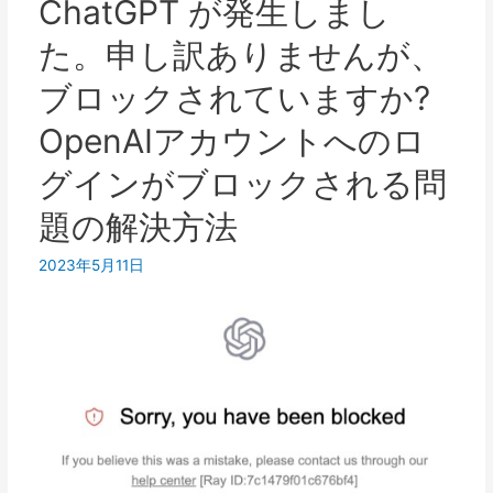
ChatGPT が発生しまし
GPT
た。申し訳ありませんが、
と
は
ブロックされていますか?
正
OpenAIアカウントへのロ
確
に
グインがブロックされる問
は
題の解決方法
何
を
2023年5月11日
意
味
し
ま
す
か?
使
用