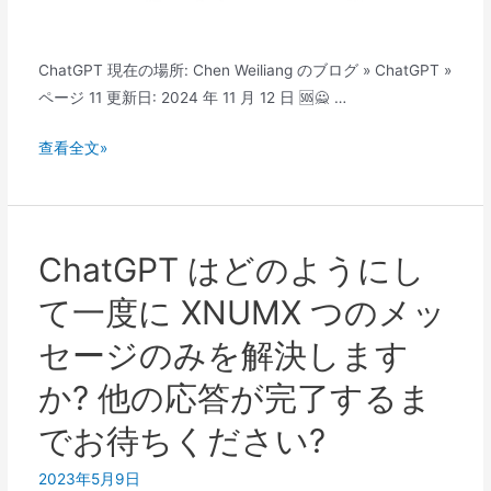
は
何
で
ChatGPT 現在の場所: Chen Weiliang のブログ » ChatGPT »
す
ページ 11 更新日: 2024 年 11 月 12 日 🆘🙅 …
か？
🤖
ChatGPT
查看全文»
が
発
生
し
ChatGPT はどのようにし
ま
て一度に XNUMX つのメッ
し
た。
セージのみを解決します
申
か? 他の応答が完了するま
し
訳
でお待ちください?
あ
り
2023年5月9日